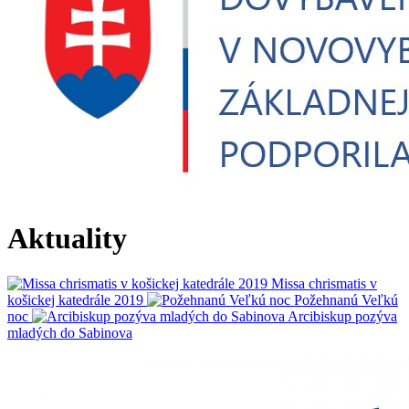
Aktuality
Missa chrismatis v
košickej katedrále 2019
Požehnanú Veľkú
noc
Arcibiskup pozýva
mladých do Sabinova