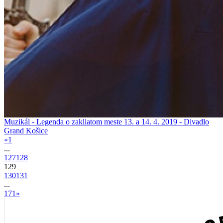
Muzikál - Legenda o zakliatom meste 13. a 14. 4. 2019 - Divadlo
Grand Košice
«
1
...
127
128
129
130
131
...
171
»