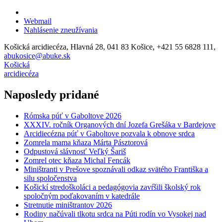
Webmail
Nahlásenie zneužívania
Košická arcidiecéza, Hlavná 28, 041 83 Košice, +421 55 6828 111,
abukosice@abuke.sk
Košická
arcidiecéza
Naposledy pridané
Rómska púť v Gaboltove 2026
XXXIV. ročník Organových dní Jozefa Grešáka v Bardejove
Arcidiecézna púť v Gaboltove pozvala k obnove srdca
Zomrela mama kňaza Márta Pásztorová
Odpustová slávnosť Veľký Šariš
Zomrel otec kňaza Michal Fencák
Miništranti v Prešove spoznávali odkaz svätého Františka a
silu spoločenstva
Košickí stredoškoláci a pedagógovia zavŕšili školský rok
spoločným poďakovaním v katedrále
Stretnutie miništrantov 2026
Rodiny načúvali tlkotu srdca na Púti rodín vo Vysokej nad