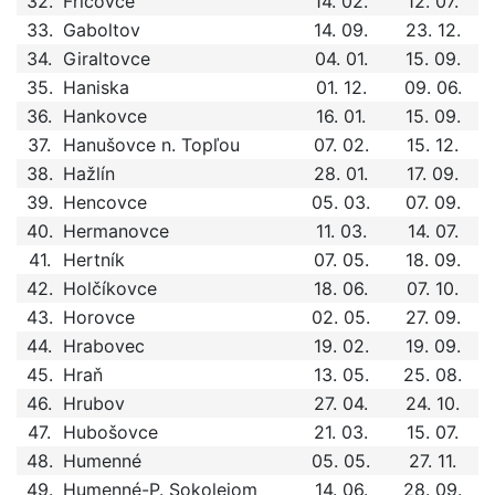
32.
Fričovce
14. 02.
12. 07.
33.
Gaboltov
14. 09.
23. 12.
34.
Giraltovce
04. 01.
15. 09.
35.
Haniska
01. 12.
09. 06.
36.
Hankovce
16. 01.
15. 09.
37.
Hanušovce n. Topľou
07. 02.
15. 12.
38.
Hažlín
28. 01.
17. 09.
39.
Hencovce
05. 03.
07. 09.
40.
Hermanovce
11. 03.
14. 07.
41.
Hertník
07. 05.
18. 09.
42.
Holčíkovce
18. 06.
07. 10.
43.
Horovce
02. 05.
27. 09.
44.
Hrabovec
19. 02.
19. 09.
45.
Hraň
13. 05.
25. 08.
46.
Hrubov
27. 04.
24. 10.
47.
Hubošovce
21. 03.
15. 07.
48.
Humenné
05. 05.
27. 11.
49.
Humenné-P. Sokolejom
14. 06.
28. 09.