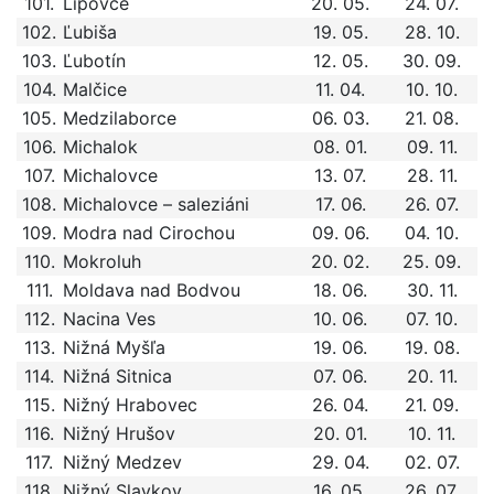
101.
Lipovce
20. 05.
24. 07.
102.
Ľubiša
19. 05.
28. 10.
103.
Ľubotín
12. 05.
30. 09.
104.
Malčice
11. 04.
10. 10.
105.
Medzilaborce
06. 03.
21. 08.
106.
Michalok
08. 01.
09. 11.
107.
Michalovce
13. 07.
28. 11.
108.
Michalovce – saleziáni
17. 06.
26. 07.
109.
Modra nad Cirochou
09. 06.
04. 10.
110.
Mokroluh
20. 02.
25. 09.
111.
Moldava nad Bodvou
18. 06.
30. 11.
112.
Nacina Ves
10. 06.
07. 10.
113.
Nižná Myšľa
19. 06.
19. 08.
114.
Nižná Sitnica
07. 06.
20. 11.
115.
Nižný Hrabovec
26. 04.
21. 09.
116.
Nižný Hrušov
20. 01.
10. 11.
117.
Nižný Medzev
29. 04.
02. 07.
118.
Nižný Slavkov
16. 05.
26. 07.