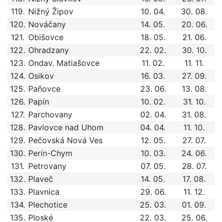
119.
Nižný Žipov
10. 04.
30. 08.
120.
Nováčany
14. 05.
20. 06.
121.
Obišovce
18. 05.
21. 06.
122.
Ohradzany
22. 02.
30. 10.
123.
Ondav. Matiašovce
11. 02.
11. 11.
124.
Osikov
16. 03.
27. 09.
125.
Paňovce
23. 06.
13. 08.
126.
Papín
10. 02.
31. 10.
127.
Parchovany
02. 04.
31. 08.
128.
Pavlovce nad Uhom
04. 04.
11. 10.
129.
Pečovská Nová Ves
12. 05.
27. 07.
130.
Perín-Chym
10. 03.
24. 06.
131.
Petrovany
07. 05.
28. 07.
132.
Plaveč
14. 05.
17. 08.
133.
Plavnica
29. 06.
11. 12.
134.
Plechotice
25. 03.
01. 09.
135.
Ploské
22. 03.
25. 06.