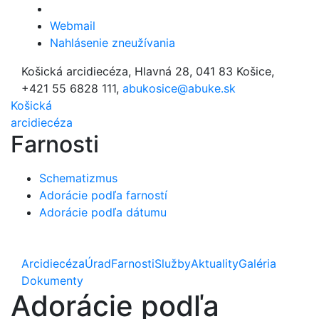
Webmail
Nahlásenie zneužívania
Košická arcidiecéza, Hlavná 28, 041 83 Košice,
+421 55 6828 111,
abukosice@abuke.sk
Košická
arcidiecéza
Farnosti
Schematizmus
Adorácie podľa farností
Adorácie podľa dátumu
Arcidiecéza
Úrad
Farnosti
Služby
Aktuality
Galéria
Dokumenty
Adorácie podľa