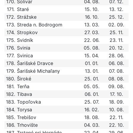
170.
Solivar
04. 08.
07. 12.
171.
Staré
15. 10.
13. 12.
172.
Strážske
16. 10.
25. 12.
173.
Streda n. Bodrogom
13. 03.
02. 09.
174.
Stropkov
27. 03.
25. 11.
175.
Svidník
22. 06.
23. 11.
176.
Svinia
05. 08.
20. 12.
177.
Svinica
15. 04.
28. 06.
178.
Šarišské Dravce
01. 01.
06. 08.
179.
Šarišské Michaľany
13. 01.
07. 08.
180.
Široké
25. 01.
08. 08.
181.
Terňa
05. 05.
09. 08.
182.
Tibava
06. 01.
17. 10.
183.
Topoľovka
25. 07.
18. 09.
184.
Torysa
16. 02.
10. 08.
185.
Trebišov
18. 08.
22. 11.
186.
Trhovište
04. 03.
22. 10.
187.
Trstené pri Hornáde
22. 04.
29. 06.