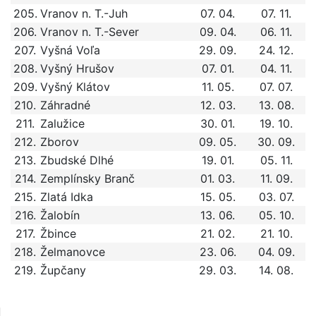
205.
Vranov n. T.-Juh
07. 04.
07. 11.
206.
Vranov n. T.-Sever
09. 04.
06. 11.
207.
Vyšná Voľa
29. 09.
24. 12.
208.
Vyšný Hrušov
07. 01.
04. 11.
209.
Vyšný Klátov
11. 05.
07. 07.
210.
Záhradné
12. 03.
13. 08.
211.
Zalužice
30. 01.
19. 10.
212.
Zborov
09. 05.
30. 09.
213.
Zbudské Dlhé
19. 01.
05. 11.
214.
Zemplínsky Branč
01. 03.
11. 09.
215.
Zlatá Idka
15. 05.
03. 07.
216.
Žalobín
13. 06.
05. 10.
217.
Žbince
21. 02.
21. 10.
218.
Želmanovce
23. 06.
04. 09.
219.
Župčany
29. 03.
14. 08.