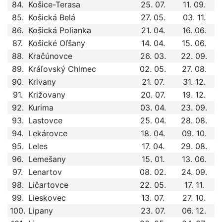
84.
Košice-Terasa
25. 07.
11. 09.
85.
Košická Belá
27. 05.
03. 11.
86.
Košická Polianka
21. 04.
16. 06.
87.
Košické Oľšany
14. 04.
15. 06.
88.
Kračúnovce
26. 03.
22. 09.
89.
Kráľovský Chlmec
02. 05.
27. 08.
90.
Krivany
21. 07.
31. 12.
91.
Križovany
20. 07.
19. 12.
92.
Kurima
03. 04.
23. 09.
93.
Lastovce
25. 04.
28. 08.
94.
Lekárovce
18. 04.
09. 10.
95.
Leles
17. 04.
29. 08.
96.
Lemešany
15. 01.
13. 06.
97.
Lenartov
08. 02.
24. 09.
98.
Ličartovce
22. 05.
17. 11.
99.
Lieskovec
13. 07.
27. 10.
100.
Lipany
23. 07.
06. 12.