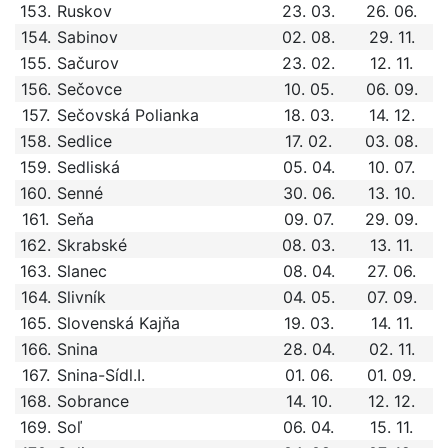
153.
Ruskov
23. 03.
26. 06.
154.
Sabinov
02. 08.
29. 11.
155.
Sačurov
23. 02.
12. 11.
156.
Sečovce
10. 05.
06. 09.
157.
Sečovská Polianka
18. 03.
14. 12.
158.
Sedlice
17. 02.
03. 08.
159.
Sedliská
05. 04.
10. 07.
160.
Senné
30. 06.
13. 10.
161.
Seňa
09. 07.
29. 09.
162.
Skrabské
08. 03.
13. 11.
163.
Slanec
08. 04.
27. 06.
164.
Slivník
04. 05.
07. 09.
165.
Slovenská Kajňa
19. 03.
14. 11.
166.
Snina
28. 04.
02. 11.
167.
Snina-Sídl.I.
01. 06.
01. 09.
168.
Sobrance
14. 10.
12. 12.
169.
Soľ
06. 04.
15. 11.