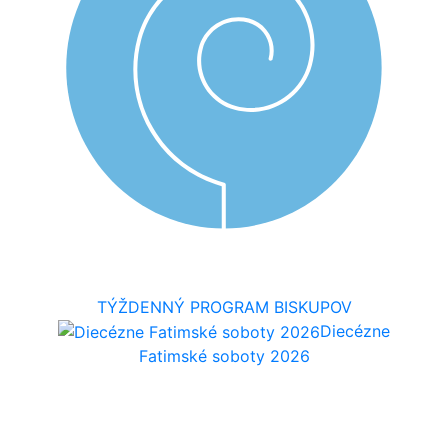
TÝŽDENNÝ PROGRAM BISKUPOV
Diecézne
Fatimské soboty 2026