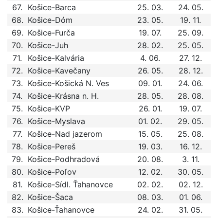
67.
Košice-Barca
25. 03.
24. 05.
68.
Košice-Dóm
23. 05.
19. 11.
69.
Košice-Furča
19. 07.
25. 09.
70.
Košice-Juh
28. 02.
25. 05.
71.
Košice-Kalvária
4. 06.
27. 12.
72.
Košice-Kavečany
26. 05.
28. 12.
73.
Košice-Košická N. Ves
09. 01.
24. 06.
74.
Košice-Krásna n. H.
28. 05.
28. 08.
75.
Košice-KVP
26. 01.
19. 07.
76.
Košice-Myslava
01. 02.
29. 05.
77.
Košice-Nad jazerom
15. 05.
25. 08.
78.
Košice-Pereš
19. 03.
16. 12.
79.
Košice-Podhradová
20. 08.
3. 11.
80.
Košice-Poľov
12. 02.
30. 05.
81.
Košice-Sídl. Ťahanovce
02. 02.
02. 12.
82.
Košice-Šaca
08. 03.
01. 06.
83.
Košice-Ťahanovce
24. 02.
31. 05.