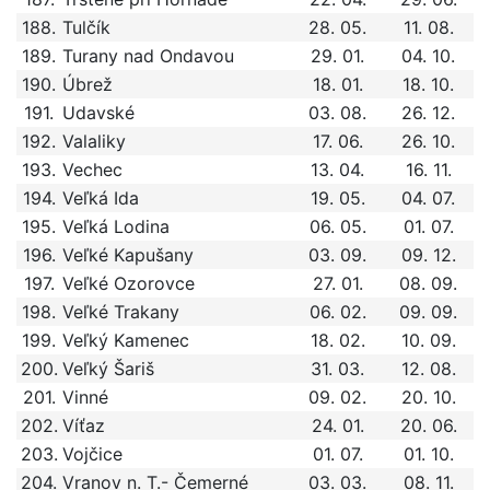
188.
Tulčík
28. 05.
11. 08.
189.
Turany nad Ondavou
29. 01.
04. 10.
190.
Úbrež
18. 01.
18. 10.
191.
Udavské
03. 08.
26. 12.
192.
Valaliky
17. 06.
26. 10.
193.
Vechec
13. 04.
16. 11.
194.
Veľká Ida
19. 05.
04. 07.
195.
Veľká Lodina
06. 05.
01. 07.
196.
Veľké Kapušany
03. 09.
09. 12.
197.
Veľké Ozorovce
27. 01.
08. 09.
198.
Veľké Trakany
06. 02.
09. 09.
199.
Veľký Kamenec
18. 02.
10. 09.
200.
Veľký Šariš
31. 03.
12. 08.
201.
Vinné
09. 02.
20. 10.
202.
Víťaz
24. 01.
20. 06.
203.
Vojčice
01. 07.
01. 10.
204.
Vranov n. T.- Čemerné
03. 03.
08. 11.