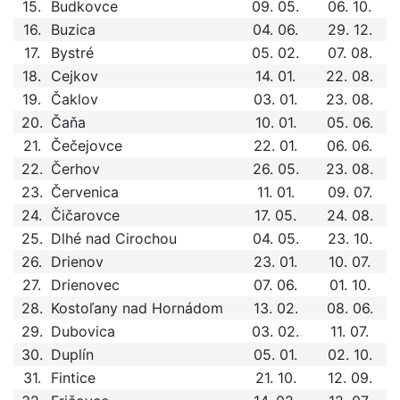
15.
Budkovce
09. 05.
06. 10.
16.
Buzica
04. 06.
29. 12.
17.
Bystré
05. 02.
07. 08.
18.
Cejkov
14. 01.
22. 08.
19.
Čaklov
03. 01.
23. 08.
20.
Čaňa
10. 01.
05. 06.
21.
Čečejovce
22. 01.
06. 06.
22.
Čerhov
26. 05.
23. 08.
23.
Červenica
11. 01.
09. 07.
24.
Čičarovce
17. 05.
24. 08.
25.
Dlhé nad Cirochou
04. 05.
23. 10.
26.
Drienov
23. 01.
10. 07.
27.
Drienovec
07. 06.
01. 10.
28.
Kostoľany nad Hornádom
13. 02.
08. 06.
29.
Dubovica
03. 02.
11. 07.
30.
Duplín
05. 01.
02. 10.
31.
Fintice
21. 10.
12. 09.