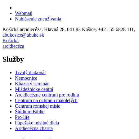
Webmail
Nahlásenie zneužívania
Košická arcidiecéza, Hlavná 28, 041 83 Košice, +421 55 6828 111,
abukosice@abuke.sk
Košická
arcidiecéza
Služby
Trvalý diakonát
Nemocnice
Kňazský seminár
Mládežnícke centrá
Arcidiecézne centrum pre rodinu
Centrum na ochranu maloletých
Centrum rómskej misie
Štúdium Biblie
Pro-life
Pápežské misijné diela
Aridiecézna charita