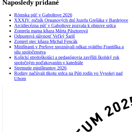
Naposledy pridané
Rómska púť v Gaboltove 2026
XXXIV. ročník Organových dní Jozefa Grešáka v Bardejove
Arcidiecézna púť v Gaboltove pozvala k obnove srdca
Zomrela mama kňaza Márta Pásztorová
Odpustová slávnosť Veľký Šariš
Zomrel otec kňaza Michal Fencák
Miništranti v Prešove spoznávali odkaz svätého Františka a
silu spoločenstva
Košickí stredoškoláci a pedagógovia zavŕšili školský rok
spoločným poďakovaním v katedrále
Stretnutie miništrantov 2026
Rodiny načúvali tlkotu srdca na Púti rodín vo Vysokej nad
Uhom