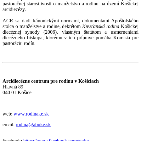
pastoračnej starostlivosti o manželstvo a rodinu na území Košickej
arcidiecézy.
ACR sa riadi kánonickými normami, dokumentami Apoštolského
stolca o manželstve a rodine, dekrétom
Kresťanská rodina
Košickej
diecéznej synody (2006), vlastným štatútom a usmerneniami
diecézneho biskupa, ktorému v ich príprave pomáha Komisia pre
pastoráciu rodín.
Arcidiecézne centrum pre rodinu v Košiciach
Hlavná 89
040 01 Košice
web:
www.rodinake.sk
email:
rodina@abuke.sk
facebook:
https://www.facebook.com/acrke