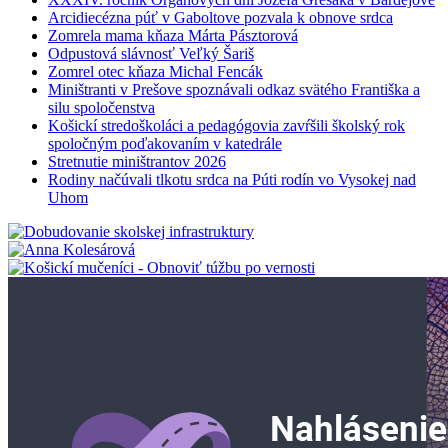
Arcidiecézna púť v Gaboltove pozvala k obnove srdca
Zomrela mama kňaza Márta Pásztorová
Odpustová slávnosť Veľký Šariš
Zomrel otec kňaza Michal Fencák
Miništranti v Prešove spoznávali odkaz svätého Františka a
silu spoločenstva
Košickí stredoškoláci a pedagógovia zavŕšili školský rok
spoločným poďakovaním v katedrále
Stretnutie miništrantov 2026
Rodiny načúvali tlkotu srdca na Púti rodín vo Vysokej nad
Uhom