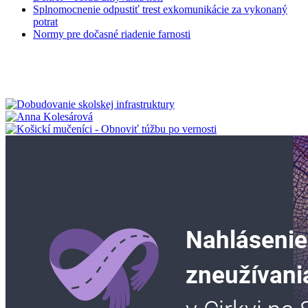
Splnomocnenie odpustiť trest exkomunikácie za vykonaný
potrat
Normy pre dočasné riadenie farnosti