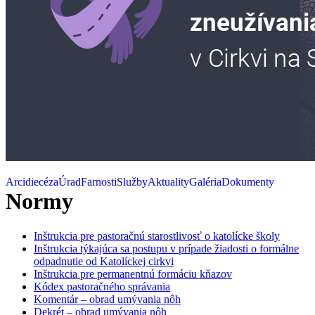
Arcidiecéza
Úrad
Farnosti
Služby
Aktuality
Galéria
Dokumenty
Normy
Inštrukcia pre pastoračnú starostlivosť o katolícke školy
Inštrukcia týkajúca sa postupu v prípade žiadosti o formálne
odpadnutie od Katolíckej cirkvi
Inštrukcia pre permanentnú formáciu kňazov
Kódex pastoračného správania
Komentár – obrad umývania nôh
Dekrét – obrad umývania nôh