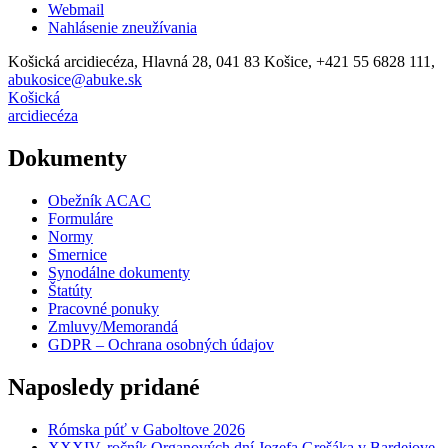
Webmail
Nahlásenie zneužívania
Košická arcidiecéza, Hlavná 28, 041 83 Košice, +421 55 6828 111,
abukosice@abuke.sk
Košická
arcidiecéza
Dokumenty
Obežník ACAC
Formuláre
Normy
Smernice
Synodálne dokumenty
Štatúty
Pracovné ponuky
Zmluvy/Memorandá
GDPR – Ochrana osobných údajov
Naposledy pridané
Rómska púť v Gaboltove 2026
XXXIV. ročník Organových dní Jozefa Grešáka v Bardejove