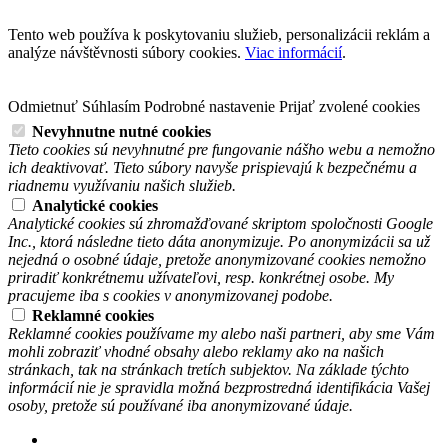
Tento web používa k poskytovaniu služieb, personalizácii reklám a
analýze návštěvnosti súbory cookies.
Viac informácií
.
Odmietnuť
Súhlasím
Podrobné nastavenie
Prijať zvolené cookies
Nevyhnutne nutné cookies
Tieto cookies sú nevyhnutné pre fungovanie nášho webu a nemožno
ich deaktivovať. Tieto súbory navyše prispievajú k bezpečnému a
riadnemu využívaniu našich služieb.
Analytické cookies
Analytické cookies sú zhromažďované skriptom spoločnosti Google
Inc., ktorá následne tieto dáta anonymizuje. Po anonymizácii sa už
nejedná o osobné údaje, pretože anonymizované cookies nemožno
priradiť konkrétnemu užívateľovi, resp. konkrétnej osobe. My
pracujeme iba s cookies v anonymizovanej podobe.
Reklamné cookies
Reklamné cookies používame my alebo naši partneri, aby sme Vám
mohli zobraziť vhodné obsahy alebo reklamy ako na našich
stránkach, tak na stránkach tretích subjektov. Na základe týchto
informácií nie je spravidla možná bezprostredná identifikácia Vašej
osoby, pretože sú používané iba anonymizované údaje.