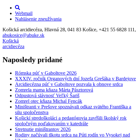
Webmail
Nahlásenie zneužívania
Košická arcidiecéza, Hlavná 28, 041 83 Košice, +421 55 6828 111,
abukosice@abuke.sk
Košická
arcidiecéza
Naposledy pridané
Rómska púť v Gaboltove 2026
XXXIV. ročník Organových dní Jozefa Grešáka v Bardejove
Arcidiecézna púť v Gaboltove pozvala k obnove srdca
Zomrela mama kňaza Márta Pásztorová
Odpustová slávnosť Veľký Šariš
Zomrel otec kňaza Michal Fencák
Miništranti v Prešove spoznávali odkaz svätého Františka a
silu spoločenstva
Košickí stredoškoláci a pedagógovia zavŕšili školský rok
spoločným poďakovaním v katedrále
Stretnutie miništrantov 2026
Rodiny načúvali tlkotu srdca na Púti rodín vo Vysokej nad