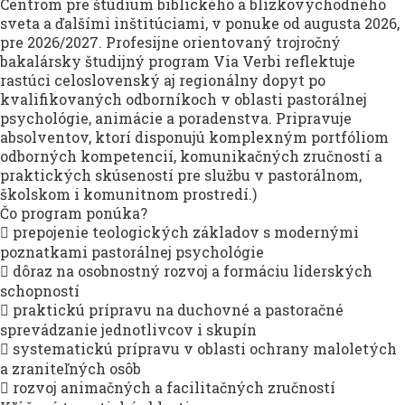
Centrom pre štúdium biblického a blízkovýchodného
sveta a ďalšími inštitúciami, v ponuke od augusta 2026,
pre 2026/2027. Profesijne orientovaný trojročný
bakalársky študijný program Via Verbi reflektuje
rastúci celoslovenský aj regionálny dopyt po
kvalifikovaných odborníkoch v oblasti pastorálnej
psychológie, animácie a poradenstva. Pripravuje
absolventov, ktorí disponujú komplexným portfóliom
odborných kompetencií, komunikačných zručností a
praktických skúseností pre službu v pastorálnom,
školskom i komunitnom prostredí.)
Čo program ponúka?
 prepojenie teologických základov s modernými
poznatkami pastorálnej psychológie
 dôraz na osobnostný rozvoj a formáciu líderských
schopností
 praktickú prípravu na duchovné a pastoračné
sprevádzanie jednotlivcov i skupín
 systematickú prípravu v oblasti ochrany maloletých
a zraniteľných osôb
 rozvoj animačných a facilitačných zručností