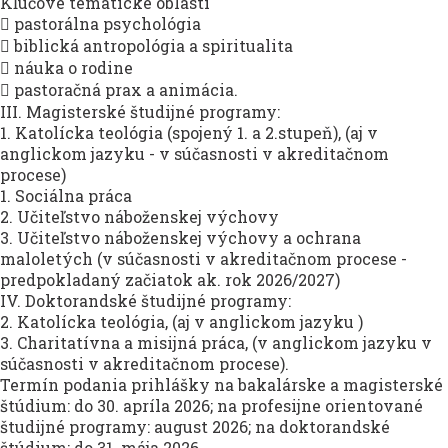
Kľúčové tematické oblasti
 pastorálna psychológia
 biblická antropológia a spiritualita
 náuka o rodine
 pastoračná prax a animácia.
III. Magisterské študijné programy:
1. Katolícka teológia (spojený 1. a 2.stupeň), (aj v
anglickom jazyku - v súčasnosti v akreditačnom
procese)
1. Sociálna práca
2. Učiteľstvo náboženskej výchovy
3. Učiteľstvo náboženskej výchovy a ochrana
maloletých (v súčasnosti v akreditačnom procese -
predpokladaný začiatok ak. rok 2026/2027)
IV. Doktorandské študijné programy:
2. Katolícka teológia, (aj v anglickom jazyku )
3. Charitatívna a misijná práca, (v anglickom jazyku v
súčasnosti v akreditačnom procese).
Termín podania prihlášky na bakalárske a magisterské
štúdium: do 30. apríla 2026; na profesijne orientované
študijné programy: august 2026; na doktorandské
štúdium: do 31. mája 2026.