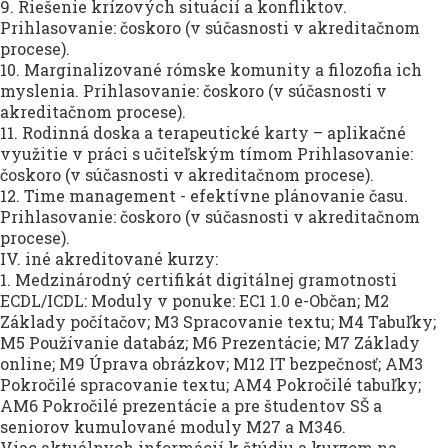
9. Riešenie krízových situácií a konfliktov.
Prihlasovanie: čoskoro (v súčasnosti v akreditačnom
procese).
10. Marginalizované rómske komunity a filozofia ich
myslenia. Prihlasovanie: čoskoro (v súčasnosti v
akreditačnom procese).
11. Rodinná doska a terapeutické karty – aplikačné
využitie v práci s učiteľským tímom Prihlasovanie:
čoskoro (v súčasnosti v akreditačnom procese).
12. Time management - efektívne plánovanie času.
Prihlasovanie: čoskoro (v súčasnosti v akreditačnom
procese).
IV. iné akreditované kurzy:
1. Medzinárodný certifikát digitálnej gramotnosti
ECDL/ICDL: Moduly v ponuke: EC1 1.0 e-Občan; M2
Základy počítačov; M3 Spracovanie textu; M4 Tabuľky;
M5 Používanie databáz; M6 Prezentácie; M7 Základy
online; M9 Úprava obrázkov; M12 IT bezpečnosť; AM3
Pokročilé spracovanie textu; AM4 Pokročilé tabuľky;
AM6 Pokročilé prezentácie a pre študentov SŠ a
seniorov kumulované moduly M27 a M346.
Viac aktuálnych informácií k štúdiu a kurzom na