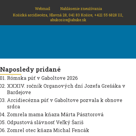
Webmail
Nahlásenie zneužívania
Košická arcidiecéza, Hlavná 28, 041 83 Košice, +421 55 6828 111,
abukosice@abuke.sk
Naposledy pridané
Rómska púť v Gaboltove 2026
XXXIV. ročník Organových dní Jozefa Grešáka v
Bardejove
Arcidiecézna púť v Gaboltove pozvala k obnove
srdca
Zomrela mama kňaza Márta Pásztorová
Odpustová slávnosť Veľký Šariš
Zomrel otec kňaza Michal Fencák