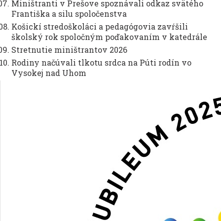
Miništranti v Prešove spoznávali odkaz svätého
Františka a silu spoločenstva
Košickí stredoškoláci a pedagógovia zavŕšili
školský rok spoločným poďakovaním v katedrále
Stretnutie miništrantov 2026
Rodiny načúvali tlkotu srdca na Púti rodín vo
Vysokej nad Uhom