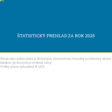
ŠTATISTICKÝ PREHĽAD ZA ROK 2025
Obsah tejto webstránky je duševným vlastníctvom Košickej arcidiecézy okrem
článkov, pri ktorých je uvedený zdroj.
Všetky práva vyhradené © 2019