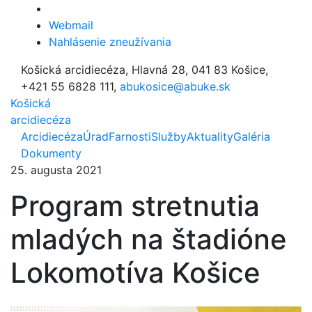
Webmail
Nahlásenie zneužívania
Košická arcidiecéza, Hlavná 28, 041 83 Košice,
+421 55 6828 111,
abukosice@abuke.sk
Košická
arcidiecéza
Arcidiecéza
Úrad
Farnosti
Služby
Aktuality
Galéria
Dokumenty
25. augusta 2021
Program stretnutia
mladých na štadióne
Lokomotíva Košice