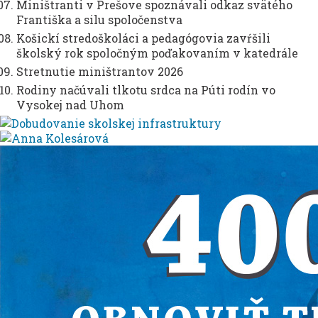
Miništranti v Prešove spoznávali odkaz svätého
Františka a silu spoločenstva
Košickí stredoškoláci a pedagógovia zavŕšili
školský rok spoločným poďakovaním v katedrále
Stretnutie miništrantov 2026
Rodiny načúvali tlkotu srdca na Púti rodín vo
Vysokej nad Uhom