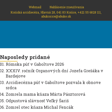
Webmail
Nahlásenie zneužívania
Košická arcidiecéza, Hlavná 28, 041 83 Košice, +421 55 6828 111,
abukosice@abuke.sk
Naposledy pridané
Rómska púť v Gaboltove 2026
XXXIV. ročník Organových dní Jozefa Grešáka v
Bardejove
Arcidiecézna púť v Gaboltove pozvala k obnove
srdca
Zomrela mama kňaza Márta Pásztorová
Odpustová slávnosť Veľký Šariš
Zomrel otec kňaza Michal Fencák