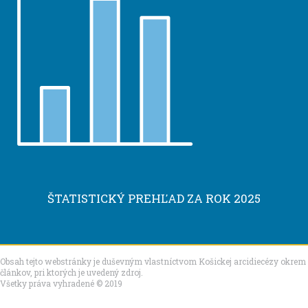
ŠTATISTICKÝ PREHĽAD ZA ROK 2025
Obsah tejto webstránky je duševným vlastníctvom Košickej arcidiecézy okrem
článkov, pri ktorých je uvedený zdroj.
Všetky práva vyhradené © 2019