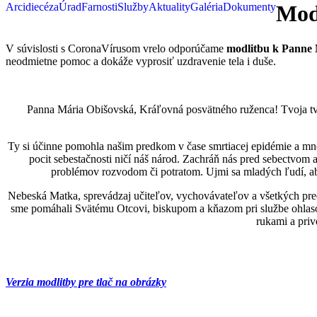
Arcidiecéza
Úrad
Farnosti
Služby
Aktuality
Galéria
Dokumenty
Mod
V súvislosti s CoronaVírusom vrelo odporúčame
modlitbu k Panne 
neodmietne pomoc a dokáže vyprosiť uzdravenie tela i duše.
Panna Mária Obišovská, Kráľovná posvätného ruženca! Tvoja tv
Ty si účinne pomohla našim predkom v čase smrtiacej epidémie a mnoh
pocit sebestačnosti ničí náš národ. Zachráň nás pred sebectvom
problémov rozvodom či potratom. Ujmi sa mladých ľudí, aby
Nebeská Matka, sprevádzaj učiteľov, vychovávateľov a všetkých pred
sme pomáhali Svätému Otcovi, biskupom a kňazom pri službe ohlasov
rukami a priv
Verzia modlitby pre tlač na obrázky