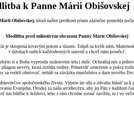
litba k Panne Márii Obišovskej
Márii Obišovskej
, ktorá našim predkom priam zázračne pomohla počas
Modlitba pred milostivým obrazom Panny Márie Obišovskej
ár je skropená krvavým potom a slzami. Trápiš sa kvôli nám. Materi
v údoliach našich každodenných starostí a chceš nám pomôcť.
ým si u Boha vyprosila uzdravenie tela i duše. Ochraňuj nás a prihovár
 a pliagou nevery, ktorá rozbíja rodiny. Prinavráť zmierenie a pokoj r
 sa vedeli obetovať, nebáli sa záväzku manželstva a daru nového života
staviteľov spoločenského života. Vypros im silu a odvahu hlásiť sa k 
ania Evanjelia. Oroduj za našu arcidiecézu, aby jej Pán v každom ča
eď nás bližšie k Ježišovi, lebo s ním chceme zostať navždy, tu i vo v