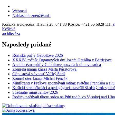
Webmail
Nahlásenie zneužívania
Košická arcidiecéza, Hlavná 28, 041 83 Košice, +421 55 6828 111,
a
Košická
arcidiecéza
Naposledy pridané
Rómska púť v Gaboltove 2026
XXXIV. ročník Organových dní Jozefa Grešáka v Bardejove
Arcidiecézna púť v Gaboltove pozvala k obnove srdca
Zomrela mama kňaza Márta Pásztorová
Odpustová slávnosť Veľký Šariš
Zomrel otec kňaza Michal Fencák
Miništranti v Prešove spoznávali odkaz svätého Františka a sil
Košickí stredoškoláci a pedagógovia zavŕšili školský rok spo
Stretnutie miništrantov 2026
Rodiny načúvali tlkotu srdca na Púti rodín vo Vysokej nad Uh