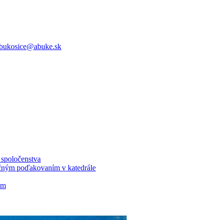
bukosice@abuke.sk
u spoločenstva
ločným poďakovaním v katedrále
om