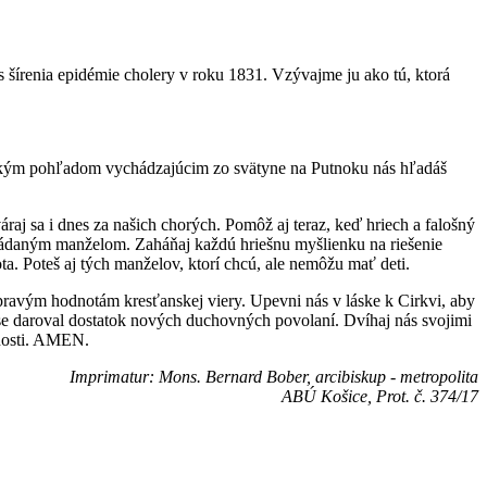
 šírenia epidémie cholery v roku 1831. Vzývajme ju ako tú, ktorá
nským pohľadom vychádzajúcim zo svätyne na Putnoku nás hľadáš
aj sa i dnes za našich chorých. Pomôž aj teraz, keď hriech a falošný
ozhádaným manželom. Zaháňaj každú hriešnu myšlienku na riešenie
. Poteš aj tých manželov, ktorí chcú, ale nemôžu mať deti.
pravým hodnotám kresťanskej viery. Upevni nás v láske k Cirkvi, aby
se daroval dostatok nových duchovných povolaní. Dvíhaj nás svojimi
ečnosti. AMEN.
Imprimatur: Mons. Bernard Bober, arcibiskup - metropolita
ABÚ Košice, Prot. č. 374/17