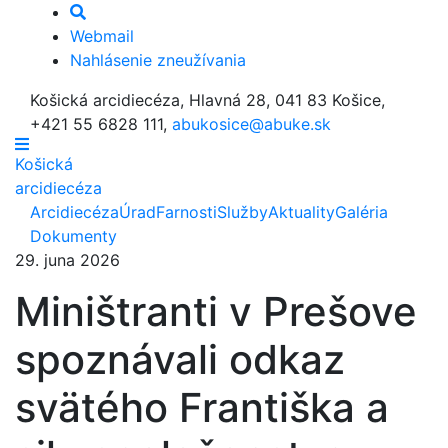
Webmail
Nahlásenie zneužívania
Košická arcidiecéza, Hlavná 28, 041 83 Košice,
+421 55 6828 111,
abukosice@abuke.sk
Košická
arcidiecéza
Arcidiecéza
Úrad
Farnosti
Služby
Aktuality
Galéria
Dokumenty
29. juna 2026
Miništranti v Prešove
spoznávali odkaz
svätého Františka a