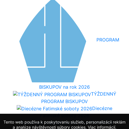
PROGRAM
BISKUPOV na rok 2026
TÝŽDENNÝ
PROGRAM BISKUPOV
Diecézne
Fatimské soboty 2026
Tento web používa k poskytovaniu služieb, personalizácii reklám
Štatistický
a analýze návštěvnosti súbory cookies.
Viac informácií
.