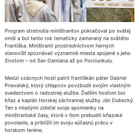
Program stretnutia miništrantov pokračoval po svätej
omši a bol tento rok tematicky zameraný na svätého
Františka. Miništranti prostredníctvom herných
stanovíšť spoznávali významné miesta spojené s jeho
životom – od San Damiana až po Porciunkulu.
Medzi vzácnych hostí patril františkán páter Gabriel
Prievalský, ktorý chlapcov povzbudil svojím vlastným
svedectvom o radostnej službe. Ďalším hosťom bol
kňaz a kaplán Horskej záchrannej služby Ján Dubecký.
Ten s mladými zdieľal svoje spomienky na
miništrantské časy, ktoré v ňom prebudili kňazské
povolanie, a priblížil im svoju súčasnú prácu v
horskom teréne.