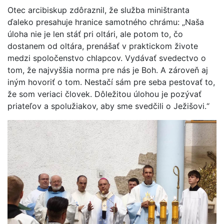
Otec arcibiskup zdôraznil, že služba miništranta
ďaleko presahuje hranice samotného chrámu: „Naša
úloha nie je len stáť pri oltári, ale potom to, čo
dostanem od oltára, prenášať v praktickom živote
medzi spoločenstvo chlapcov. Vydávať svedectvo o
tom, že najvyššia norma pre nás je Boh. A zároveň aj
iným hovoriť o tom. Nestačí sám pre seba pestovať to,
že som veriaci človek. Dôležitou úlohou je pozývať
priateľov a spolužiakov, aby sme svedčili o Ježišovi.“