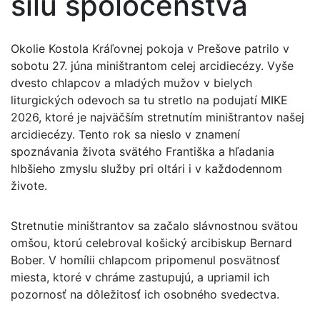
silu spoločenstva
Okolie Kostola Kráľovnej pokoja v Prešove patrilo v
sobotu 27. júna miništrantom celej arcidiecézy. Vyše
dvesto chlapcov a mladých mužov v bielych
liturgických odevoch sa tu stretlo na podujatí MIKE
2026, ktoré je najväčším stretnutím miništrantov našej
arcidiecézy. Tento rok sa nieslo v znamení
spoznávania života svätého Františka a hľadania
hlbšieho zmyslu služby pri oltári i v každodennom
živote.
Stretnutie miništrantov sa začalo slávnostnou svätou
omšou, ktorú celebroval košický arcibiskup Bernard
Bober. V homílii chlapcom pripomenul posvätnosť
miesta, ktoré v chráme zastupujú, a upriamil ich
pozornosť na dôležitosť ich osobného svedectva.