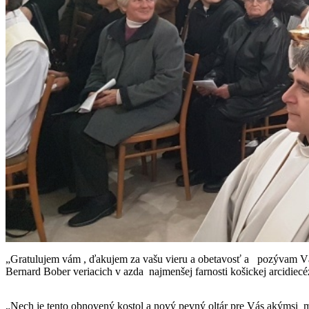
„Gratulujem vám , ďakujem za vašu vieru a obetavosť a pozývam Vás 
Bernard Bober veriacich v azda najmenšej farnosti košickej arcidiec
„Nech je tento obnovený kostol a nový pevný oltár pre Vás akýmsi m