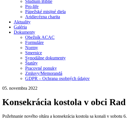
Štúdium Biblie
Pro-life
Pápežské misijné diela
Aridiecézna charita
Aktuality
Galéria
Dokumenty
Obežník ACAC
Formuláre
Normy
Smernice
Synodálne dokumenty
Štatúty
Pracovné ponuky
Zmluvy/Memorandá
GDPR – Ochrana osobných údajov
05. novembra 2022
Konsekrácia kostola v obci Rad
Požehnanie nového oltára a konsekrácia kostola sa konali v sobotu 6.