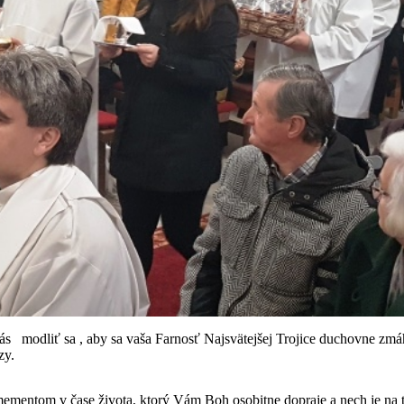
modliť sa , aby sa vaša Farnosť Najsvätejšej Trojice duchovne zmáha
ézy.
ementom v čase života, ktorý Vám Boh osobitne dopraje a nech je na t