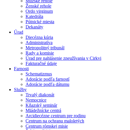
Mužské rehole
Ženské rehole
Ordo virginum
Katedrála
Pútnické miesta
Dekanáty
Úrad
Diecézna kúria
Administratíva
Metropolitný tribunál
Rady a komisie
Úrad pre nahlásenie zneužívania v Cirkvi
Fakturačné údaje
Farnosti
Schematizmus
Adorácie podľa farností
Adorácie podľa dátumu
Služby
Trvalý diakonát
Nemocnice
Kňazský seminár
Mládežnícke centrá
Arcidiecézne centrum pre rodinu
Centrum na ochranu maloletých
Centrum rómskej misie