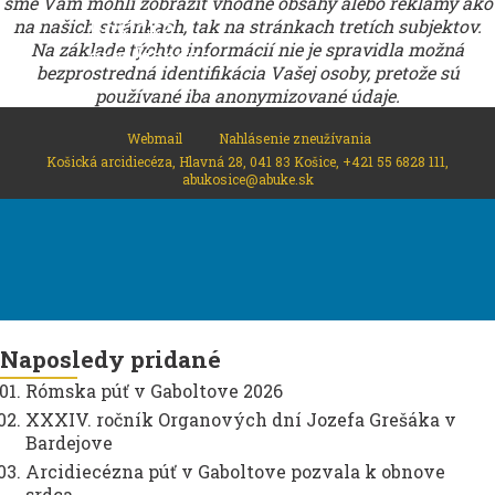
sme Vám mohli zobraziť vhodné obsahy alebo reklamy ako
Košická
na našich stránkach, tak na stránkach tretích subjektov.
Na základe týchto informácií nie je spravidla možná
arcidiecéza
bezprostredná identifikácia Vašej osoby, pretože sú
používané iba anonymizované údaje.
Webmail
Nahlásenie zneužívania
Košická arcidiecéza, Hlavná 28, 041 83 Košice, +421 55 6828 111,
abukosice@abuke.sk
Naposledy pridané
Rómska púť v Gaboltove 2026
XXXIV. ročník Organových dní Jozefa Grešáka v
Bardejove
Arcidiecézna púť v Gaboltove pozvala k obnove
srdca