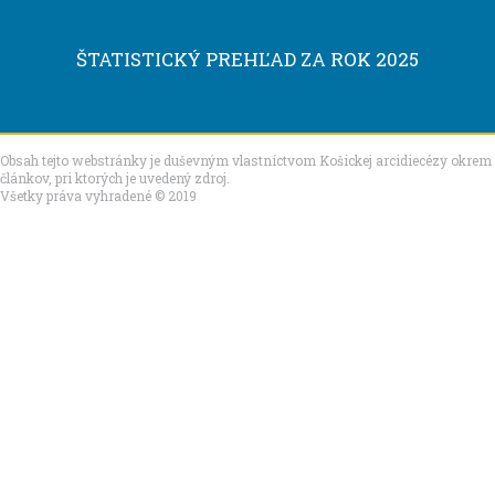
ŠTATISTICKÝ PREHĽAD ZA ROK 2025
Obsah tejto webstránky je duševným vlastníctvom Košickej arcidiecézy okrem
článkov, pri ktorých je uvedený zdroj.
Všetky práva vyhradené © 2019