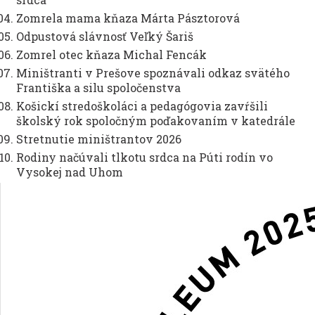
Zomrela mama kňaza Márta Pásztorová
Odpustová slávnosť Veľký Šariš
Zomrel otec kňaza Michal Fencák
Miništranti v Prešove spoznávali odkaz svätého
Františka a silu spoločenstva
Košickí stredoškoláci a pedagógovia zavŕšili
školský rok spoločným poďakovaním v katedrále
Stretnutie miništrantov 2026
Rodiny načúvali tlkotu srdca na Púti rodín vo
Vysokej nad Uhom