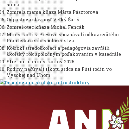
srdca
Zomrela mama kňaza Márta Pásztorová
Odpustová slávnosť Veľký Šariš
Zomrel otec kňaza Michal Fencák
Miništranti v Prešove spoznávali odkaz svätého
Františka a silu spoločenstva
Košickí stredoškoláci a pedagógovia zavŕšili
školský rok spoločným poďakovaním v katedrále
Stretnutie miništrantov 2026
Rodiny načúvali tlkotu srdca na Púti rodín vo
Vysokej nad Uhom