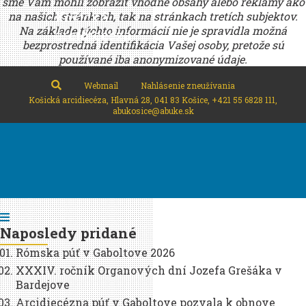
sme Vám mohli zobraziť vhodné obsahy alebo reklamy ako
Košická
na našich stránkach, tak na stránkach tretích subjektov.
Na základe týchto informácií nie je spravidla možná
arcidiecéza
bezprostredná identifikácia Vašej osoby, pretože sú
používané iba anonymizované údaje.
Webmail
Nahlásenie zneužívania
Košická arcidiecéza, Hlavná 28, 041 83 Košice, +421 55 6828 111,
abukosice@abuke.sk
Naposledy pridané
Rómska púť v Gaboltove 2026
XXXIV. ročník Organových dní Jozefa Grešáka v
Bardejove
Arcidiecézna púť v Gaboltove pozvala k obnove