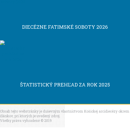
DIECÉZNE FATIMSKÉ SOBOTY 2026
ŠTATISTICKÝ PREHĽAD ZA ROK 2025
Obsah tejto webstránky je duševným vlastníctvom Košickej arcidiecézy okrem
článkov, pri ktorých je uvedený zdroj.
Všetky práva vyhradené © 2019