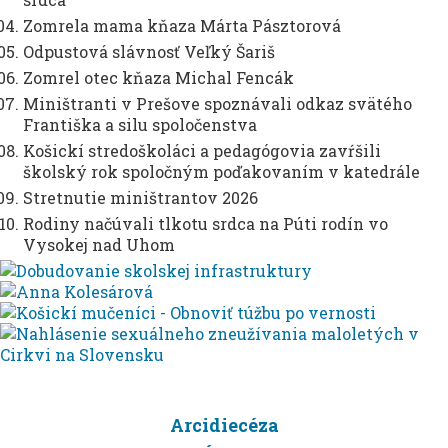
Zomrela mama kňaza Márta Pásztorová
Odpustová slávnosť Veľký Šariš
Zomrel otec kňaza Michal Fencák
Miništranti v Prešove spoznávali odkaz svätého
Františka a silu spoločenstva
Košickí stredoškoláci a pedagógovia zavŕšili
školský rok spoločným poďakovaním v katedrále
Stretnutie miništrantov 2026
Rodiny načúvali tlkotu srdca na Púti rodín vo
Vysokej nad Uhom
Arcidiecéza