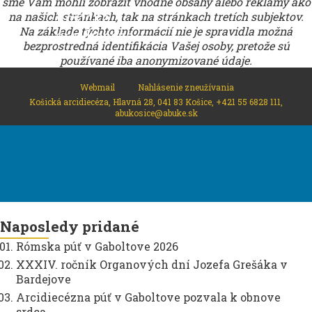
sme Vám mohli zobraziť vhodné obsahy alebo reklamy ako
Košická
na našich stránkach, tak na stránkach tretích subjektov.
Na základe týchto informácií nie je spravidla možná
arcidiecéza
bezprostredná identifikácia Vašej osoby, pretože sú
používané iba anonymizované údaje.
Webmail
Nahlásenie zneužívania
Košická arcidiecéza, Hlavná 28, 041 83 Košice, +421 55 6828 111,
abukosice@abuke.sk
Naposledy pridané
Rómska púť v Gaboltove 2026
XXXIV. ročník Organových dní Jozefa Grešáka v
Bardejove
Arcidiecézna púť v Gaboltove pozvala k obnove
srdca