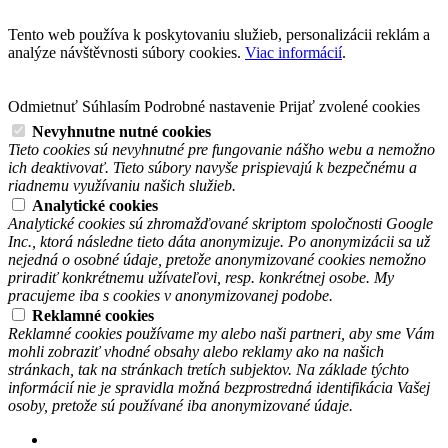
Tento web používa k poskytovaniu služieb, personalizácii reklám a
analýze návštěvnosti súbory cookies.
Viac informácií
.
Odmietnuť
Súhlasím
Podrobné nastavenie
Prijať zvolené cookies
Nevyhnutne nutné cookies
Tieto cookies sú nevyhnutné pre fungovanie nášho webu a nemožno
ich deaktivovať. Tieto súbory navyše prispievajú k bezpečnému a
riadnemu využívaniu našich služieb.
Analytické cookies
Analytické cookies sú zhromažďované skriptom spoločnosti Google
Inc., ktorá následne tieto dáta anonymizuje. Po anonymizácii sa už
nejedná o osobné údaje, pretože anonymizované cookies nemožno
priradiť konkrétnemu užívateľovi, resp. konkrétnej osobe. My
pracujeme iba s cookies v anonymizovanej podobe.
Reklamné cookies
Reklamné cookies používame my alebo naši partneri, aby sme Vám
mohli zobraziť vhodné obsahy alebo reklamy ako na našich
stránkach, tak na stránkach tretích subjektov. Na základe týchto
informácií nie je spravidla možná bezprostredná identifikácia Vašej
osoby, pretože sú používané iba anonymizované údaje.