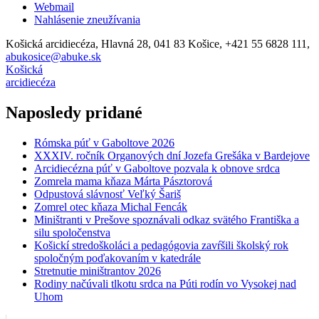
Webmail
Nahlásenie zneužívania
Košická arcidiecéza, Hlavná 28, 041 83 Košice, +421 55 6828 111,
abukosice@abuke.sk
Košická
arcidiecéza
Naposledy pridané
Rómska púť v Gaboltove 2026
XXXIV. ročník Organových dní Jozefa Grešáka v Bardejove
Arcidiecézna púť v Gaboltove pozvala k obnove srdca
Zomrela mama kňaza Márta Pásztorová
Odpustová slávnosť Veľký Šariš
Zomrel otec kňaza Michal Fencák
Miništranti v Prešove spoznávali odkaz svätého Františka a
silu spoločenstva
Košickí stredoškoláci a pedagógovia zavŕšili školský rok
spoločným poďakovaním v katedrále
Stretnutie miništrantov 2026
Rodiny načúvali tlkotu srdca na Púti rodín vo Vysokej nad
Uhom