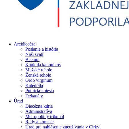
Arcidiecéza
Poslanie a história
Naši svätí
Biskupi
Kapitula kanonikov
Mužské rehole
Ženské rehole
Ordo virginum
Katedrála
Pútnické miesta
Dekanáty
Úrad
Diecézna kúria
Administratíva
Metropolitný tribunál
Rady a komisie
Úrad pre nahlásenie zneužívania v Cirkvi