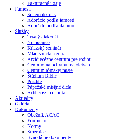
Fakturačné údaje
Farnosti
Schematizmus
Adorácie podľa farností
Adorácie podľa dátumu
Služby
Trvalý diakonát
Nemocnice
Kňazský seminár
Mládežnícke centrá
Arcidiecézne centrum pre rodinu
Centrum na ochranu maloletých
Centrum rómskej misie
Štúdium Biblie
Pro-life
Pápežské misijné diela
Aridiecézna charita
Aktuality
Galéria
Dokumenty
Obežník ACAC
Formuláre
Normy
Smernice
Synodálne dokumenty