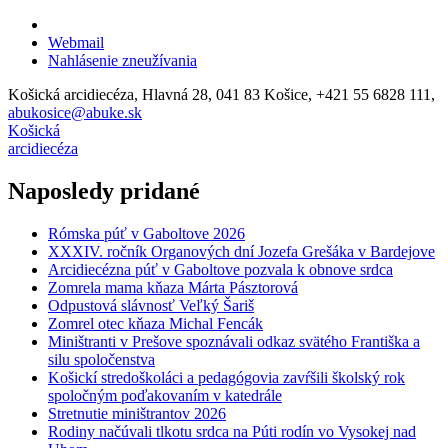
Webmail
Nahlásenie zneužívania
Košická arcidiecéza, Hlavná 28, 041 83 Košice, +421 55 6828 111,
abukosice@abuke.sk
Košická
arcidiecéza
Naposledy pridané
Rómska púť v Gaboltove 2026
XXXIV. ročník Organových dní Jozefa Grešáka v Bardejove
Arcidiecézna púť v Gaboltove pozvala k obnove srdca
Zomrela mama kňaza Márta Pásztorová
Odpustová slávnosť Veľký Šariš
Zomrel otec kňaza Michal Fencák
Miništranti v Prešove spoznávali odkaz svätého Františka a
silu spoločenstva
Košickí stredoškoláci a pedagógovia zavŕšili školský rok
spoločným poďakovaním v katedrále
Stretnutie miništrantov 2026
Rodiny načúvali tlkotu srdca na Púti rodín vo Vysokej nad