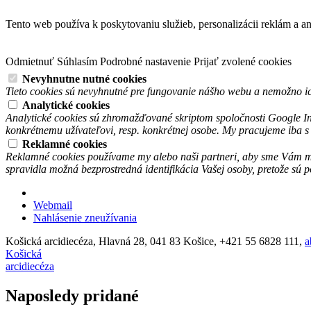
Tento web používa k poskytovaniu služieb, personalizácii reklám a a
Odmietnuť
Súhlasím
Podrobné nastavenie
Prijať zvolené cookies
Nevyhnutne nutné cookies
Tieto cookies sú nevyhnutné pre fungovanie nášho webu a nemožno ic
Analytické cookies
Analytické cookies sú zhromažďované skriptom spoločnosti Google In
konkrétnemu užívateľovi, resp. konkrétnej osobe. My pracujeme iba 
Reklamné cookies
Reklamné cookies používame my alebo naši partneri, aby sme Vám mohl
spravidla možná bezprostredná identifikácia Vašej osoby, pretože sú
Webmail
Nahlásenie zneužívania
Košická arcidiecéza, Hlavná 28, 041 83 Košice, +421 55 6828 111,
a
Košická
arcidiecéza
Naposledy pridané