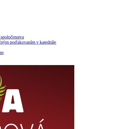
u spoločenstva
ločným poďakovaním v katedrále
om