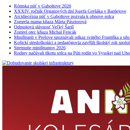
Rómska púť v Gaboltove 2026
XXXIV. ročník Organových dní Jozefa Grešáka v Bardejove
Arcidiecézna púť v Gaboltove pozvala k obnove srdca
Zomrela mama kňaza Márta Pásztorová
Odpustová slávnosť Veľký Šariš
Zomrel otec kňaza Michal Fencák
Miništranti v Prešove spoznávali odkaz svätého Františka a sil
Košickí stredoškoláci a pedagógovia zavŕšili školský rok spo
Stretnutie miništrantov 2026
Rodiny načúvali tlkotu srdca na Púti rodín vo Vysokej nad Uh