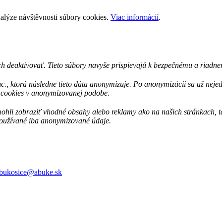
nalýze návštěvnosti súbory cookies.
Viac informácií
.
h deaktivovať. Tieto súbory navyše prispievajú k bezpečnému a riadnem
c., ktorá následne tieto dáta anonymizuje. Po anonymizácii sa už nej
s cookies v anonymizovanej podobe.
i zobraziť vhodné obsahy alebo reklamy ako na našich stránkach, tak 
 používané iba anonymizované údaje.
bukosice@abuke.sk