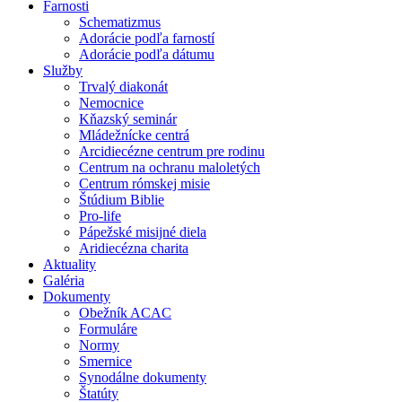
Farnosti
Schematizmus
Adorácie podľa farností
Adorácie podľa dátumu
Služby
Trvalý diakonát
Nemocnice
Kňazský seminár
Mládežnícke centrá
Arcidiecézne centrum pre rodinu
Centrum na ochranu maloletých
Centrum rómskej misie
Štúdium Biblie
Pro-life
Pápežské misijné diela
Aridiecézna charita
Aktuality
Galéria
Dokumenty
Obežník ACAC
Formuláre
Normy
Smernice
Synodálne dokumenty
Štatúty