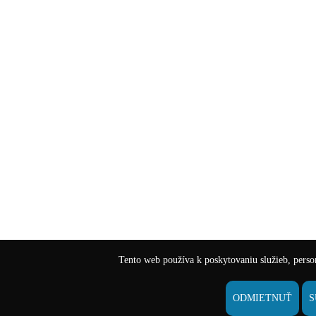
Tento web používa k poskytovaniu služieb, person
ODMIETNUŤ
S