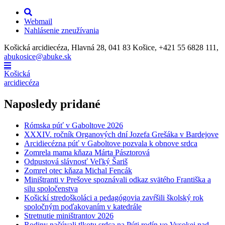
Webmail
Nahlásenie zneužívania
Košická arcidiecéza, Hlavná 28, 041 83 Košice, +421 55 6828 111,
abukosice@abuke.sk
Košická
arcidiecéza
Naposledy pridané
Rómska púť v Gaboltove 2026
XXXIV. ročník Organových dní Jozefa Grešáka v Bardejove
Arcidiecézna púť v Gaboltove pozvala k obnove srdca
Zomrela mama kňaza Márta Pásztorová
Odpustová slávnosť Veľký Šariš
Zomrel otec kňaza Michal Fencák
Miništranti v Prešove spoznávali odkaz svätého Františka a
silu spoločenstva
Košickí stredoškoláci a pedagógovia zavŕšili školský rok
spoločným poďakovaním v katedrále
Stretnutie miništrantov 2026
Rodiny načúvali tlkotu srdca na Púti rodín vo Vysokej nad