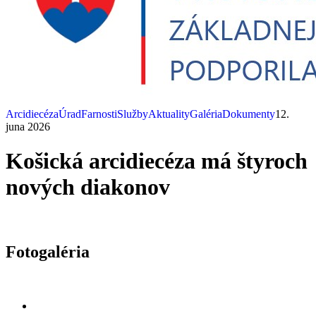
Arcidiecéza
Úrad
Farnosti
Služby
Aktuality
Galéria
Dokumenty
12.
juna 2026
Košická arcidiecéza má štyroch
nových diakonov
Fotogaléria