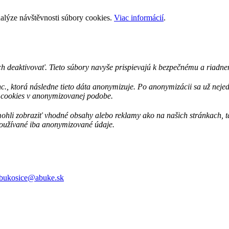
nalýze návštěvnosti súbory cookies.
Viac informácií
.
h deaktivovať. Tieto súbory navyše prispievajú k bezpečnému a riadnem
c., ktorá následne tieto dáta anonymizuje. Po anonymizácii sa už nej
s cookies v anonymizovanej podobe.
i zobraziť vhodné obsahy alebo reklamy ako na našich stránkach, tak 
 používané iba anonymizované údaje.
bukosice@abuke.sk