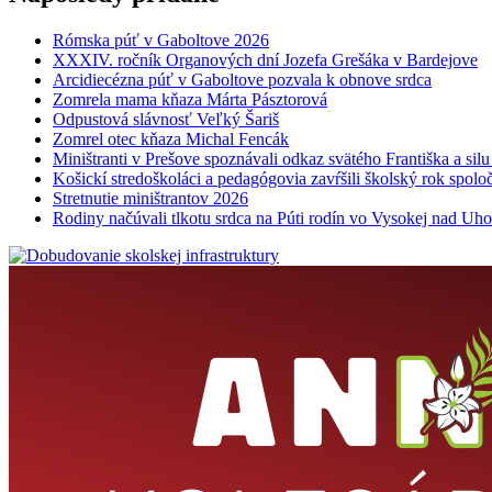
Rómska púť v Gaboltove 2026
XXXIV. ročník Organových dní Jozefa Grešáka v Bardejove
Arcidiecézna púť v Gaboltove pozvala k obnove srdca
Zomrela mama kňaza Márta Pásztorová
Odpustová slávnosť Veľký Šariš
Zomrel otec kňaza Michal Fencák
Miništranti v Prešove spoznávali odkaz svätého Františka a sil
Košickí stredoškoláci a pedagógovia zavŕšili školský rok spo
Stretnutie miništrantov 2026
Rodiny načúvali tlkotu srdca na Púti rodín vo Vysokej nad Uh