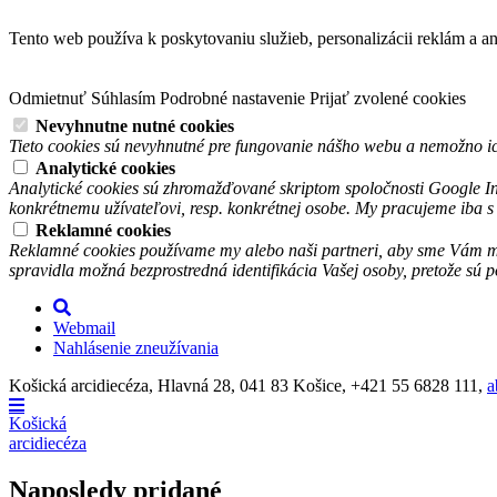
Tento web používa k poskytovaniu služieb, personalizácii reklám a a
Odmietnuť
Súhlasím
Podrobné nastavenie
Prijať zvolené cookies
Nevyhnutne nutné cookies
Tieto cookies sú nevyhnutné pre fungovanie nášho webu a nemožno ic
Analytické cookies
Analytické cookies sú zhromažďované skriptom spoločnosti Google In
konkrétnemu užívateľovi, resp. konkrétnej osobe. My pracujeme iba 
Reklamné cookies
Reklamné cookies používame my alebo naši partneri, aby sme Vám mohl
spravidla možná bezprostredná identifikácia Vašej osoby, pretože sú
Webmail
Nahlásenie zneužívania
Košická arcidiecéza, Hlavná 28, 041 83 Košice, +421 55 6828 111,
a
Košická
arcidiecéza
Naposledy pridané