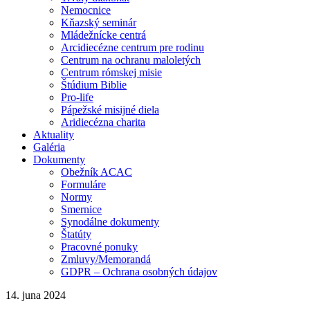
Nemocnice
Kňazský seminár
Mládežnícke centrá
Arcidiecézne centrum pre rodinu
Centrum na ochranu maloletých
Centrum rómskej misie
Štúdium Biblie
Pro-life
Pápežské misijné diela
Aridiecézna charita
Aktuality
Galéria
Dokumenty
Obežník ACAC
Formuláre
Normy
Smernice
Synodálne dokumenty
Štatúty
Pracovné ponuky
Zmluvy/Memorandá
GDPR – Ochrana osobných údajov
14. juna 2024