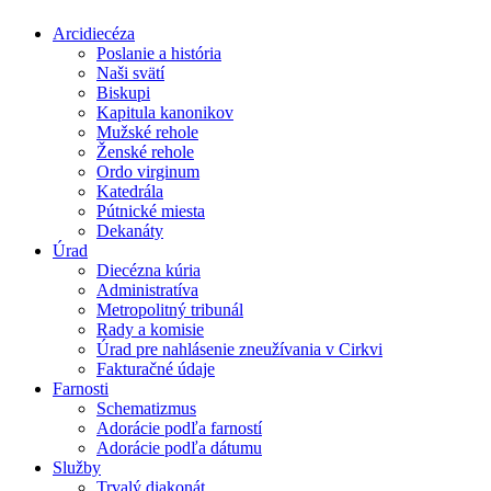
Arcidiecéza
Poslanie a história
Naši svätí
Biskupi
Kapitula kanonikov
Mužské rehole
Ženské rehole
Ordo virginum
Katedrála
Pútnické miesta
Dekanáty
Úrad
Diecézna kúria
Administratíva
Metropolitný tribunál
Rady a komisie
Úrad pre nahlásenie zneužívania v Cirkvi
Fakturačné údaje
Farnosti
Schematizmus
Adorácie podľa farností
Adorácie podľa dátumu
Služby
Trvalý diakonát