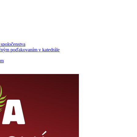
u spoločenstva
ločným poďakovaním v katedrále
om