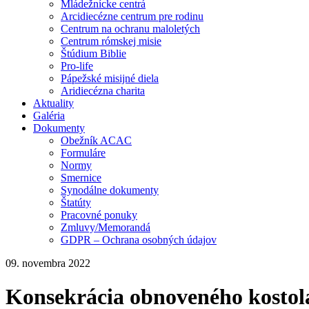
Mládežnícke centrá
Arcidiecézne centrum pre rodinu
Centrum na ochranu maloletých
Centrum rómskej misie
Štúdium Biblie
Pro-life
Pápežské misijné diela
Aridiecézna charita
Aktuality
Galéria
Dokumenty
Obežník ACAC
Formuláre
Normy
Smernice
Synodálne dokumenty
Štatúty
Pracovné ponuky
Zmluvy/Memorandá
GDPR – Ochrana osobných údajov
09. novembra 2022
Konsekrácia obnoveného kostol