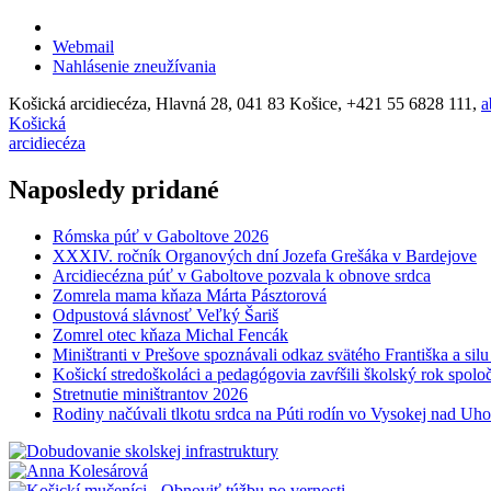
Webmail
Nahlásenie zneužívania
Košická arcidiecéza, Hlavná 28, 041 83 Košice, +421 55 6828 111,
a
Košická
arcidiecéza
Naposledy pridané
Rómska púť v Gaboltove 2026
XXXIV. ročník Organových dní Jozefa Grešáka v Bardejove
Arcidiecézna púť v Gaboltove pozvala k obnove srdca
Zomrela mama kňaza Márta Pásztorová
Odpustová slávnosť Veľký Šariš
Zomrel otec kňaza Michal Fencák
Miništranti v Prešove spoznávali odkaz svätého Františka a sil
Košickí stredoškoláci a pedagógovia zavŕšili školský rok spo
Stretnutie miništrantov 2026
Rodiny načúvali tlkotu srdca na Púti rodín vo Vysokej nad Uh