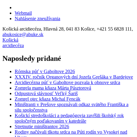
Webmail
Nahlásenie zneužívania
Košická arcidiecéza, Hlavná 28, 041 83 Košice, +421 55 6828 111,
abukosice@abuke.sk
Košická
arcidiecéza
Naposledy pridané
Rómska púť v Gaboltove 2026
XXXIV. ročník Organových dní Jozefa Grešáka v Bardejove
Arcidiecézna púť v Gaboltove pozvala k obnove srdca
Zomrela mama kňaza Márta Pásztorová
Odpustová slávnosť Veľký Šariš
Zomrel otec kňaza Michal Fencák
Miništranti v Prešove spoznávali odkaz svätého Františka a
silu spoločenstva
Košickí stredoškoláci a pedagógovia zavŕšili školský rok
spoločným poďakovaním v katedrále
Stretnutie miništrantov 2026
Rodiny načúvali tlkotu srdca na Púti rodín vo Vysokej nad