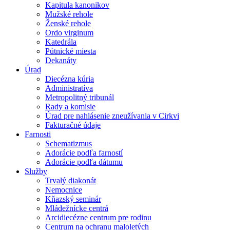
Kapitula kanonikov
Mužské rehole
Ženské rehole
Ordo virginum
Katedrála
Pútnické miesta
Dekanáty
Úrad
Diecézna kúria
Administratíva
Metropolitný tribunál
Rady a komisie
Úrad pre nahlásenie zneužívania v Cirkvi
Fakturačné údaje
Farnosti
Schematizmus
Adorácie podľa farností
Adorácie podľa dátumu
Služby
Trvalý diakonát
Nemocnice
Kňazský seminár
Mládežnícke centrá
Arcidiecézne centrum pre rodinu
Centrum na ochranu maloletých