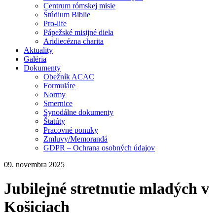
Centrum rómskej misie
Štúdium Biblie
Pro-life
Pápežské misijné diela
Aridiecézna charita
Aktuality
Galéria
Dokumenty
Obežník ACAC
Formuláre
Normy
Smernice
Synodálne dokumenty
Štatúty
Pracovné ponuky
Zmluvy/Memorandá
GDPR – Ochrana osobných údajov
09. novembra 2025
Jubilejné stretnutie mladých v
Košiciach