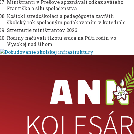
Miništranti v Prešove spoznávali odkaz svätého
Františka a silu spoločenstva
Košickí stredoškoláci a pedagógovia zavŕšili
školský rok spoločným poďakovaním v katedrále
Stretnutie miništrantov 2026
Rodiny načúvali tlkotu srdca na Púti rodín vo
Vysokej nad Uhom