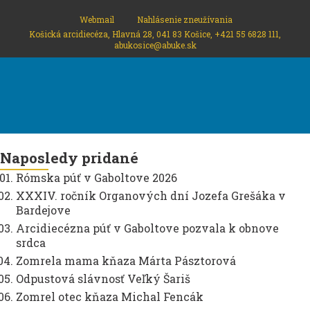
Webmail
Nahlásenie zneužívania
Košická arcidiecéza, Hlavná 28, 041 83 Košice, +421 55 6828 111,
abukosice@abuke.sk
Naposledy pridané
Rómska púť v Gaboltove 2026
XXXIV. ročník Organových dní Jozefa Grešáka v
Bardejove
Arcidiecézna púť v Gaboltove pozvala k obnove
srdca
Zomrela mama kňaza Márta Pásztorová
Odpustová slávnosť Veľký Šariš
Zomrel otec kňaza Michal Fencák