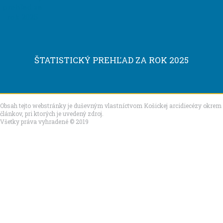
ŠTATISTICKÝ PREHĽAD ZA ROK 2025
Obsah tejto webstránky je duševným vlastníctvom Košickej arcidiecézy okrem
článkov, pri ktorých je uvedený zdroj.
Všetky práva vyhradené © 2019