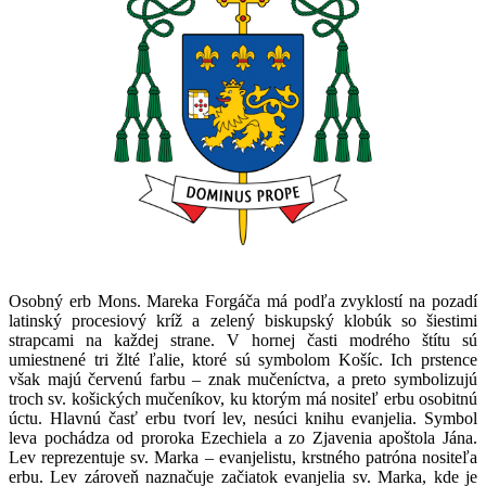
Osobný erb Mons. Mareka Forgáča má podľa zvyklostí na pozadí
latinský procesiový kríž a zelený biskupský klobúk so šiestimi
strapcami na každej strane. V hornej časti modrého štítu sú
umiestnené tri žlté ľalie, ktoré sú symbolom Košíc. Ich prstence
však majú červenú farbu – znak mučeníctva, a preto symbolizujú
troch sv. košických mučeníkov, ku ktorým má nositeľ erbu osobitnú
úctu. Hlavnú časť erbu tvorí lev, nesúci knihu evanjelia. Symbol
leva pochádza od proroka Ezechiela a zo Zjavenia apoštola Jána.
Lev reprezentuje sv. Marka – evanjelistu, krstného patróna nositeľa
erbu. Lev zároveň naznačuje začiatok evanjelia sv. Marka, kde je