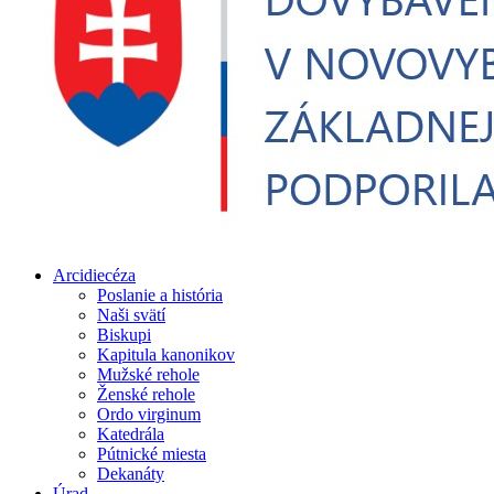
Arcidiecéza
Poslanie a história
Naši svätí
Biskupi
Kapitula kanonikov
Mužské rehole
Ženské rehole
Ordo virginum
Katedrála
Pútnické miesta
Dekanáty
Úrad