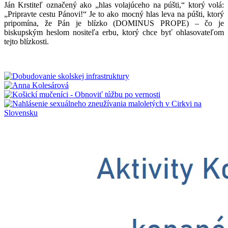
Ján Krstiteľ označený ako „hlas volajúceho na púšti,“ ktorý volá:
„Pripravte cestu Pánovi!“ Je to ako mocný hlas leva na púšti, ktorý
pripomína, že Pán je blízko (DOMINUS PROPE) – čo je
biskupským heslom nositeľa erbu, ktorý chce byť ohlasovateľom
tejto blízkosti.