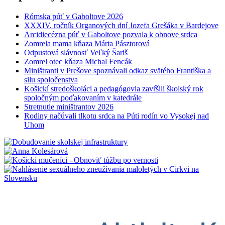
Rómska púť v Gaboltove 2026
XXXIV. ročník Organových dní Jozefa Grešáka v Bardejove
Arcidiecézna púť v Gaboltove pozvala k obnove srdca
Zomrela mama kňaza Márta Pásztorová
Odpustová slávnosť Veľký Šariš
Zomrel otec kňaza Michal Fencák
Miništranti v Prešove spoznávali odkaz svätého Františka a
silu spoločenstva
Košickí stredoškoláci a pedagógovia zavŕšili školský rok
spoločným poďakovaním v katedrále
Stretnutie miništrantov 2026
Rodiny načúvali tlkotu srdca na Púti rodín vo Vysokej nad
Uhom