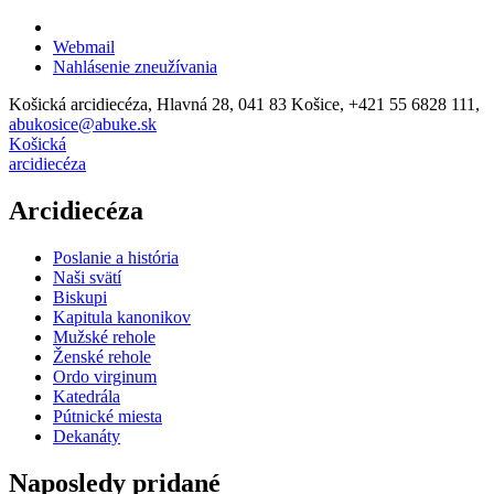
Webmail
Nahlásenie zneužívania
Košická arcidiecéza, Hlavná 28, 041 83 Košice, +421 55 6828 111,
abukosice@abuke.sk
Košická
arcidiecéza
Arcidiecéza
Poslanie a história
Naši svätí
Biskupi
Kapitula kanonikov
Mužské rehole
Ženské rehole
Ordo virginum
Katedrála
Pútnické miesta
Dekanáty
Naposledy pridané