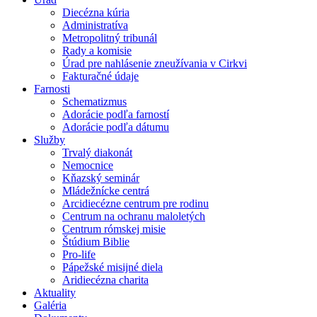
Diecézna kúria
Administratíva
Metropolitný tribunál
Rady a komisie
Úrad pre nahlásenie zneužívania v Cirkvi
Fakturačné údaje
Farnosti
Schematizmus
Adorácie podľa farností
Adorácie podľa dátumu
Služby
Trvalý diakonát
Nemocnice
Kňazský seminár
Mládežnícke centrá
Arcidiecézne centrum pre rodinu
Centrum na ochranu maloletých
Centrum rómskej misie
Štúdium Biblie
Pro-life
Pápežské misijné diela
Aridiecézna charita
Aktuality
Galéria