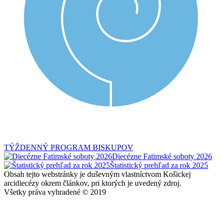
TÝŽDENNÝ PROGRAM BISKUPOV
Diecézne Fatimské soboty 2026
Štatistický prehľad za rok 2025
Obsah tejto webstránky je duševným vlastníctvom Košickej
arcidiecézy okrem článkov, pri ktorých je uvedený zdroj.
Všetky práva vyhradené © 2019