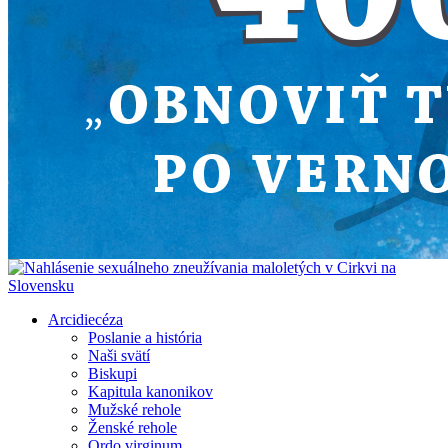
Arcidiecéza
Poslanie a história
Naši svätí
Biskupi
Kapitula kanonikov
Mužské rehole
Ženské rehole
Ordo virginum