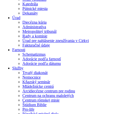
Katedrála
Pútnické miesta
Dekanáty
Úrad
Diecézna kúria
Administratíva
Metropolitný tribunál
Rady a komisie
Úrad pre nahlásenie zneužívania v Cirkvi
Fakturačné údaje
Farnosti
Schematizmus
Adorácie podľa farností
Adorácie podľa dátumu
Služby
Trvalý diakonát
Nemocnice
Kňazský seminár
Mládežnícke centrá
Arcidiecézne centrum pre rodinu
Centrum na ochranu maloletých
Centrum rómskej misie
Štúdium Biblie
Pro-life
Pápežské misijné diela