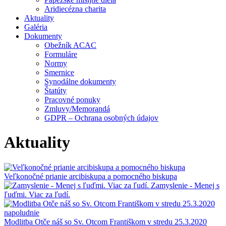
Aridiecézna charita
Aktuality
Galéria
Dokumenty
Obežník ACAC
Formuláre
Normy
Smernice
Synodálne dokumenty
Štatúty
Pracovné ponuky
Zmluvy/Memorandá
GDPR – Ochrana osobných údajov
Aktuality
Veľkonočné prianie arcibiskupa a pomocného biskupa
Zamyslenie - Menej s
ľuďmi. Viac za ľudí.
Modlitba Otče náš so Sv. Otcom Františkom v stredu 25.3.2020