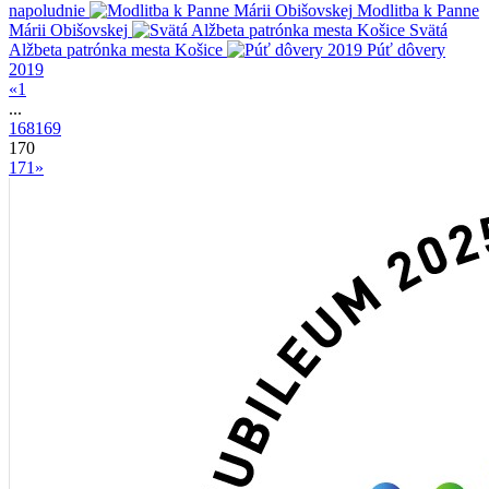
napoludnie
Modlitba k Panne
Márii Obišovskej
Svätá
Alžbeta patrónka mesta Košice
Púť dôvery
2019
«
1
...
168
169
170
171
»