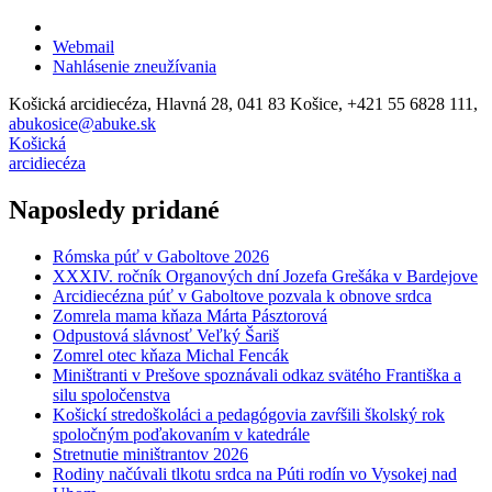
Webmail
Nahlásenie zneužívania
Košická arcidiecéza, Hlavná 28, 041 83 Košice, +421 55 6828 111,
abukosice@abuke.sk
Košická
arcidiecéza
Naposledy pridané
Rómska púť v Gaboltove 2026
XXXIV. ročník Organových dní Jozefa Grešáka v Bardejove
Arcidiecézna púť v Gaboltove pozvala k obnove srdca
Zomrela mama kňaza Márta Pásztorová
Odpustová slávnosť Veľký Šariš
Zomrel otec kňaza Michal Fencák
Miništranti v Prešove spoznávali odkaz svätého Františka a
silu spoločenstva
Košickí stredoškoláci a pedagógovia zavŕšili školský rok
spoločným poďakovaním v katedrále
Stretnutie miništrantov 2026
Rodiny načúvali tlkotu srdca na Púti rodín vo Vysokej nad