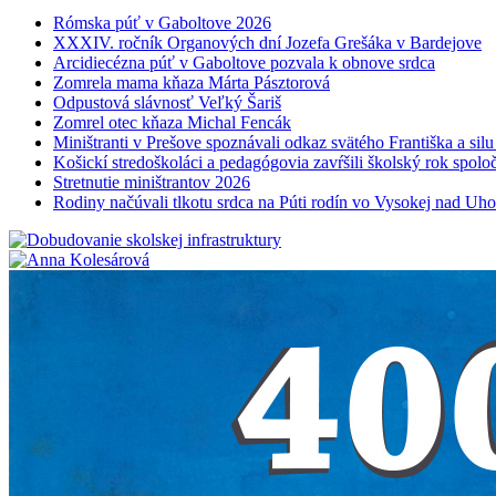
Rómska púť v Gaboltove 2026
XXXIV. ročník Organových dní Jozefa Grešáka v Bardejove
Arcidiecézna púť v Gaboltove pozvala k obnove srdca
Zomrela mama kňaza Márta Pásztorová
Odpustová slávnosť Veľký Šariš
Zomrel otec kňaza Michal Fencák
Miništranti v Prešove spoznávali odkaz svätého Františka a sil
Košickí stredoškoláci a pedagógovia zavŕšili školský rok spo
Stretnutie miništrantov 2026
Rodiny načúvali tlkotu srdca na Púti rodín vo Vysokej nad Uh