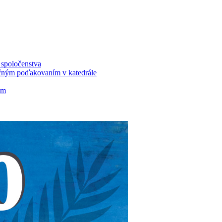
u spoločenstva
ločným poďakovaním v katedrále
om