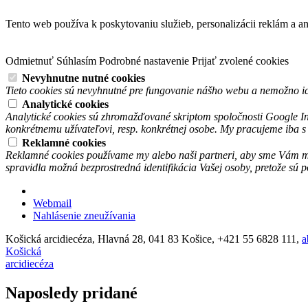
Tento web používa k poskytovaniu služieb, personalizácii reklám a a
Odmietnuť
Súhlasím
Podrobné nastavenie
Prijať zvolené cookies
Nevyhnutne nutné cookies
Tieto cookies sú nevyhnutné pre fungovanie nášho webu a nemožno ic
Analytické cookies
Analytické cookies sú zhromažďované skriptom spoločnosti Google In
konkrétnemu užívateľovi, resp. konkrétnej osobe. My pracujeme iba 
Reklamné cookies
Reklamné cookies používame my alebo naši partneri, aby sme Vám mohl
spravidla možná bezprostredná identifikácia Vašej osoby, pretože sú
Webmail
Nahlásenie zneužívania
Košická arcidiecéza, Hlavná 28, 041 83 Košice, +421 55 6828 111,
a
Košická
arcidiecéza
Naposledy pridané