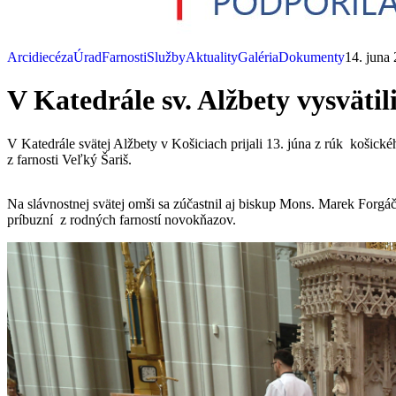
Arcidiecéza
Úrad
Farnosti
Služby
Aktuality
Galéria
Dokumenty
14. juna
V Katedrále sv. Alžbety vysväti
V Katedrále svätej Alžbety v Košiciach prijali 13. júna z rúk košic
z farnosti Veľký Šariš.
Na slávnostnej svätej omši sa zúčastnil aj biskup Mons. Marek Forgáč,
príbuzní z rodných farností novokňazov.