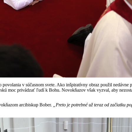
o povolania v súčasnom svete. Ako inšpiratívny obraz použil nedávne 
skú moc privádzať ľudí k Bohu. Novokňazov však vyzval, aby nezostali
ovokňazom arcibiskup Bober.
„Preto je potrebné už teraz od začiatku p