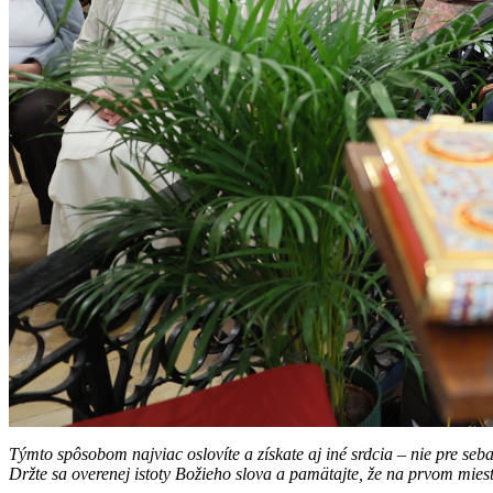
Týmto spôsobom najviac oslovíte a získate aj iné srdcia – nie pre seb
Držte sa overenej istoty Božieho slova a pamätajte, že na prvom mies