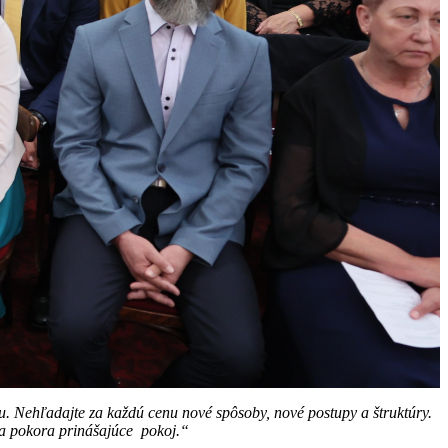
odu. Nehľadajte za každú cenu nové spôsoby, nové postupy a štruktúry.
a a pokora prinášajúce pokoj.“