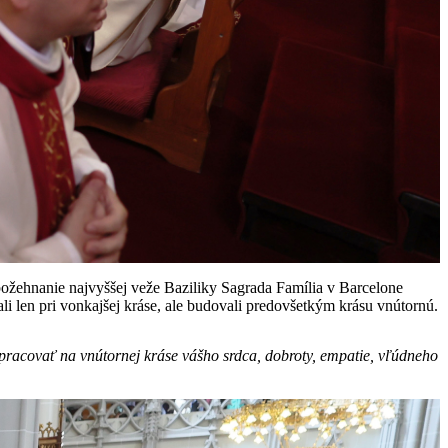
požehnanie najvyššej veže Baziliky Sagrada Família v Barcelone
 len pri vonkajšej kráse, ale budovali predovšetkým krásu vnútornú.
opracovať na vnútornej kráse vášho srdca, dobroty, empatie, vľúdneho