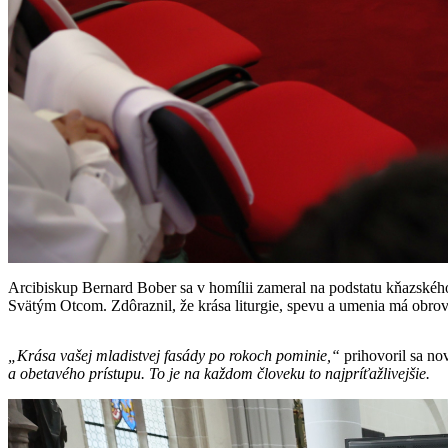
Arcibiskup Bernard Bober sa v homílii zameral na podstatu kňazskéh
Svätým Otcom. Zdôraznil, že krása liturgie, spevu a umenia má obrov
„Krása vašej mladistvej fasády po rokoch pominie,“
prihovoril sa n
a obetavého prístupu. To je na každom človeku to najpríťažlivejšie.