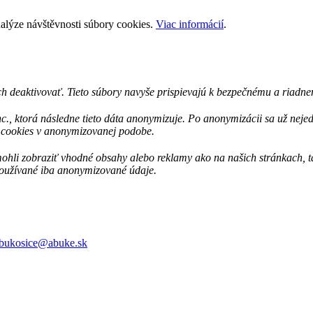
nalýze návštěvnosti súbory cookies.
Viac informácií
.
h deaktivovať. Tieto súbory navyše prispievajú k bezpečnému a riadnem
c., ktorá následne tieto dáta anonymizuje. Po anonymizácii sa už nej
s cookies v anonymizovanej podobe.
i zobraziť vhodné obsahy alebo reklamy ako na našich stránkach, tak 
 používané iba anonymizované údaje.
bukosice@abuke.sk