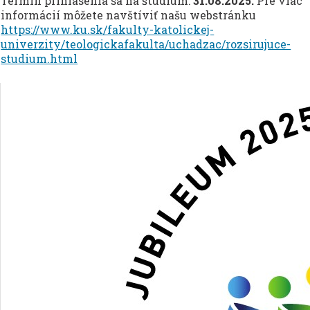
Termín prihlásenia sa na štúdium:
31.08.2025.
Pre viac
informácií môžete navštíviť našu webstránku
https://www.ku.sk/fakulty-katolickej-
univerzity/teologicka­fakulta/uchadzac/rozsirujuce-
studium.html