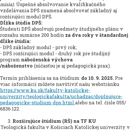
misia).
Úspešné absolvovanie kvalifikačného
vzdelávania DPŠ znamená absolvovať základný aj
rozširujúci modul DPŠ.
DÍžka štúdia DPŠ:
Študenti DPŠ absolvujú predmety študijného plánu v
rozsahu sumárne 200 hodín
za dva roky v štandardnej
dÍžke štúdia:
- DPŠ základný modul - prvý rok;
- DPŠ rozširujúci modul - druhý rok pre študijný
program
náboženská výchova
/náboženstvo
(súčasťou je aj pedagogická prax).
Termín prihlásenia sa na štúdium:
do 10. 9. 2025.
Pre
viac informácií môžete navštíviť našu webstránku
https://www.ku.sk/fakulty-katolickej-
univerzity/teologicka­fakulta/uchadzac/doplnujuce-
pedagogicke-studium-dps.html
alebo na tel. čísle 055/
6836 122.
3.
Rozširujúce štúdium (RŠ) na TF KU
Teologická fakulta v Košiciach Katolíckej univerzity v