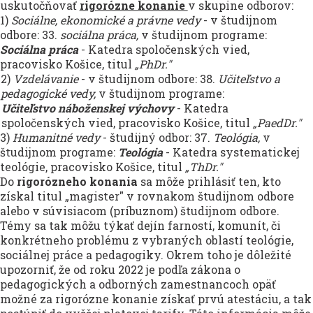
uskutočňovať
rigorózne konanie
v skupine odborov:
1)
Sociálne, ekonomické a právne vedy
- v študijnom
odbore: 33.
sociálna práca,
v študijnom programe:
Sociálna práca
- Katedra spoločenských vied,
pracovisko Košice, titul
„PhDr."
2)
Vzdelávanie
- v študijnom odbore: 38.
Učiteľstvo a
pedagogické vedy,
v študijnom programe:
Učiteľstvo náboženskej výchovy
- Katedra
spoločenských vied, pracovisko Košice, titul
„PaedDr."
3)
Humanitné vedy
- študijný odbor: 37.
Teológia,
v
študijnom programe:
Teológia
- Katedra systematickej
teológie, pracovisko Košice, titul
„ThDr."
Do
rigorózneho konania
sa môže prihlásiť ten, kto
získal titul „magister" v rovnakom študijnom odbore
alebo v súvisiacom (príbuznom) študijnom odbore.
Témy sa tak môžu týkať dejín farností, komunít, či
konkrétneho problému z vybraných oblastí teológie,
sociálnej práce a pedagogiky. Okrem toho je dôležité
upozorniť, že od roku 2022 je podľa zákona o
pedagogických a odborných zamestnancoch opäť
možné za rigorózne konanie získať prvú atestáciu, a tak