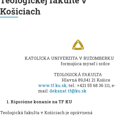
Teologickej fakulte v
Košiciach
KATOLÍCKA UNIVERZITA V RUŽOMBERKU
formujúca myseľ i srdce
TEOLOGICKÁ FAKULTA
Hlavná 89,041 21 Košice
www.tf.ku.sk,
tel.: +421 55 68 36 111, e-
mail:
dekanat.tf@ku.sk
1. Rigorózne konanie na TF KU
Teologická fakulta v Košiciach je oprávnená