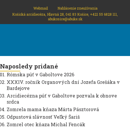
Webmail
Nahlásenie zneužívania
Košická arcidiecéza, Hlavná 28, 041 83 Košice, +421 55 6828 111,
abukosice@abuke.sk
Naposledy pridané
Rómska púť v Gaboltove 2026
XXXIV. ročník Organových dní Jozefa Grešáka v
Bardejove
Arcidiecézna púť v Gaboltove pozvala k obnove
srdca
Zomrela mama kňaza Márta Pásztorová
Odpustová slávnosť Veľký Šariš
Zomrel otec kňaza Michal Fencák