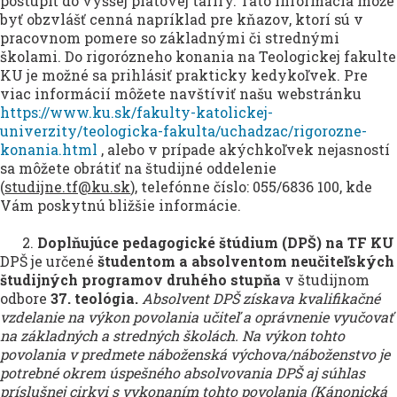
postúpiť do vyššej platovej tarify. Táto informácia môže
byť obzvlášť cenná napríklad pre kňazov, ktorí sú v
pracovnom pomere so základnými či strednými
školami. Do rigorózneho konania na Teologickej fakulte
KU je možné sa prihlásiť prakticky kedykoľvek. Pre
viac informácií môžete navštíviť našu webstránku
https://www.ku.sk/fakulty-katolickej-
univerzity/teologicka-fakulta/uchadzac/rigorozne-
konania.html
, alebo v prípade akýchkoľvek nejasností
sa môžete obrátiť na študijné oddelenie
(
studijne.tf@ku.sk
), telefónne číslo: 055/6836 100, kde
Vám poskytnú bližšie informácie.
2.
Doplňujúce pedagogické štúdium (DPŠ) na
TF KU
DPŠ je určené
študentom a absolventom neučiteľských
študijných programov druhého stupňa
v študijnom
odbore
37. teológia.
Absolvent DPŠ získava kvalifikačné
vzdelanie na výkon povolania učiteľ a oprávnenie vyučovať
na základných a stredných školách. Na výkon tohto
povolania v predmete náboženská výchova/náboženstvo je
potrebné okrem úspešného absolvovania DPŠ aj súhlas
príslušnej cirkvi s vykonaním tohto povolania (Kánonická