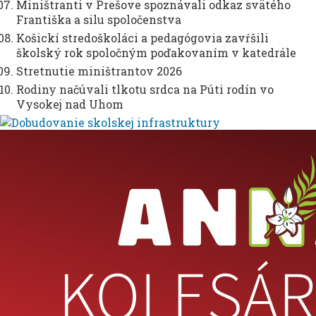
Miništranti v Prešove spoznávali odkaz svätého
Františka a silu spoločenstva
Košickí stredoškoláci a pedagógovia zavŕšili
školský rok spoločným poďakovaním v katedrále
Stretnutie miništrantov 2026
Rodiny načúvali tlkotu srdca na Púti rodín vo
Vysokej nad Uhom