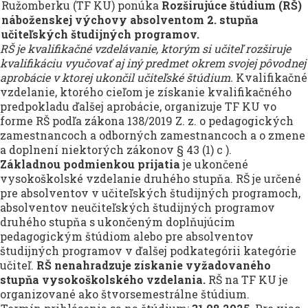
Ružomberku (TF KU) ponúka
Rozširujúce štúdium (RŠ)
náboženskej výchovy absolventom 2. stupňa
učiteľských študijných programov.
RŠ je kvalifikačné vzdelávanie, ktorým si učiteľ rozširuje
kvalifikáciu vyučovať aj iný predmet okrem svojej pôvodnej
aprobácie v ktorej ukončil učiteľské štúdium.
Kvalifikačné
vzdelanie, ktorého cieľom je získanie kvalifikačného
predpokladu ďalšej aprobácie, organizuje TF KU vo
forme RŠ podľa zákona 138/2019 Z. z. o pedagogických
zamestnancoch a odborných zamestnancoch a o zmene
a doplnení niektorých zákonov § 43 (1) c ).
Základnou podmienkou prijatia
je ukončené
vysokoškolské vzdelanie druhého stupňa. RŠ je určené
pre absolventov v učiteľských študijných programoch,
absolventov neučiteľských študijných programov
druhého stupňa s ukončeným doplňujúcim
pedagogickým štúdiom alebo pre absolventov
študijných programov v ďalšej podkategórii kategórie
učiteľ.
RŠ nenahradzuje získanie vyžadovaného
stupňa vysokoškolského vzdelania.
RŠ na TF KU je
organizované ako štvorsemestrálne štúdium.