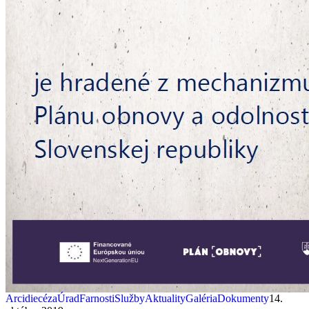
Arcidiecéza
Úrad
Farnosti
Služby
Aktuality
Galéria
Dokumenty
14.