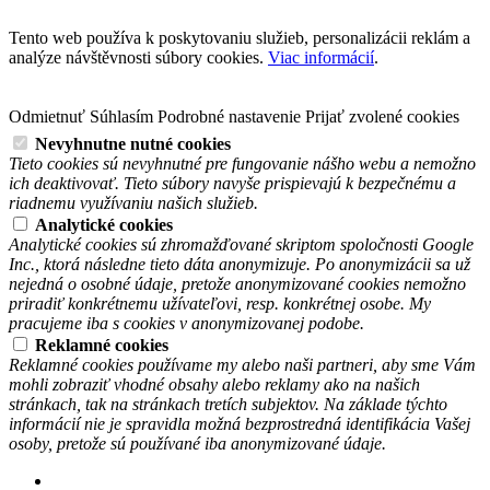
Tento web používa k poskytovaniu služieb, personalizácii reklám a
analýze návštěvnosti súbory cookies.
Viac informácií
.
Odmietnuť
Súhlasím
Podrobné nastavenie
Prijať zvolené cookies
Nevyhnutne nutné cookies
Tieto cookies sú nevyhnutné pre fungovanie nášho webu a nemožno
ich deaktivovať. Tieto súbory navyše prispievajú k bezpečnému a
riadnemu využívaniu našich služieb.
Analytické cookies
Analytické cookies sú zhromažďované skriptom spoločnosti Google
Inc., ktorá následne tieto dáta anonymizuje. Po anonymizácii sa už
nejedná o osobné údaje, pretože anonymizované cookies nemožno
priradiť konkrétnemu užívateľovi, resp. konkrétnej osobe. My
pracujeme iba s cookies v anonymizovanej podobe.
Reklamné cookies
Reklamné cookies používame my alebo naši partneri, aby sme Vám
mohli zobraziť vhodné obsahy alebo reklamy ako na našich
stránkach, tak na stránkach tretích subjektov. Na základe týchto
informácií nie je spravidla možná bezprostredná identifikácia Vašej
osoby, pretože sú používané iba anonymizované údaje.