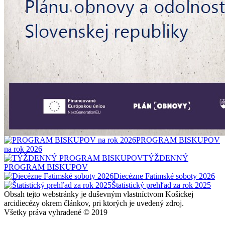
PROGRAM BISKUPOV
na rok 2026
TÝŽDENNÝ
PROGRAM BISKUPOV
Diecézne Fatimské soboty 2026
Štatistický prehľad za rok 2025
Obsah tejto webstránky je duševným vlastníctvom Košickej
arcidiecézy okrem článkov, pri ktorých je uvedený zdroj.
Všetky práva vyhradené © 2019