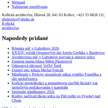
Webmail
Nahlásenie zneužívania
Košická arcidiecéza, Hlavná 28, 041 83 Košice, +421 55 6828 111,
abukosice@abuke.sk
Košická
arcidiecéza
Naposledy pridané
Rómska púť v Gaboltove 2026
XXXIV. ročník Organových dní Jozefa Grešáka v Bardejove
Arcidiecézna púť v Gaboltove pozvala k obnove srdca
Zomrela mama kňaza Márta Pásztorová
Odpustová slávnosť Veľký Šariš
Zomrel otec kňaza Michal Fencák
Miništranti v Prešove spoznávali odkaz svätého Františka a
silu spoločenstva
Košickí stredoškoláci a pedagógovia zavŕšili školský rok
spoločným poďakovaním v katedrále
Stretnutie miništrantov 2026
Rodiny načúvali tlkotu srdca na Púti rodín vo Vysokej nad
Uhom