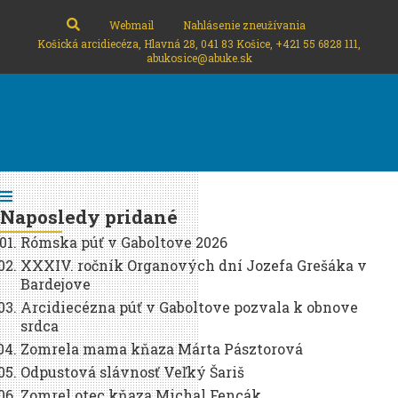
Webmail
Nahlásenie zneužívania
Košická arcidiecéza, Hlavná 28, 041 83 Košice, +421 55 6828 111,
abukosice@abuke.sk
Naposledy pridané
Rómska púť v Gaboltove 2026
XXXIV. ročník Organových dní Jozefa Grešáka v
Bardejove
Arcidiecézna púť v Gaboltove pozvala k obnove
srdca
Zomrela mama kňaza Márta Pásztorová
Odpustová slávnosť Veľký Šariš
Zomrel otec kňaza Michal Fencák