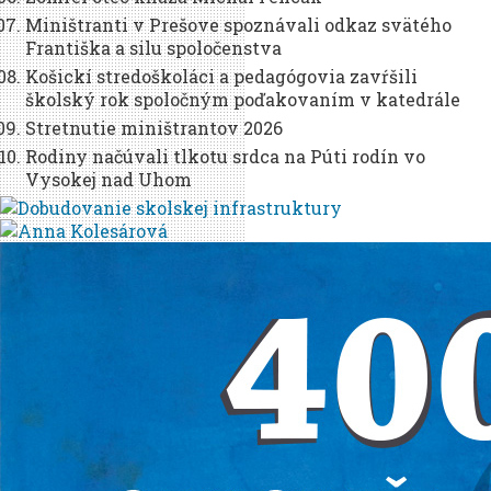
Miništranti v Prešove spoznávali odkaz svätého
Františka a silu spoločenstva
Košickí stredoškoláci a pedagógovia zavŕšili
školský rok spoločným poďakovaním v katedrále
Stretnutie miništrantov 2026
Rodiny načúvali tlkotu srdca na Púti rodín vo
Vysokej nad Uhom