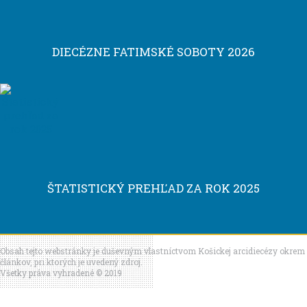
DIECÉZNE FATIMSKÉ SOBOTY 2026
ŠTATISTICKÝ PREHĽAD ZA ROK 2025
Obsah tejto webstránky je duševným vlastníctvom Košickej arcidiecézy okrem
článkov, pri ktorých je uvedený zdroj.
Všetky práva vyhradené © 2019