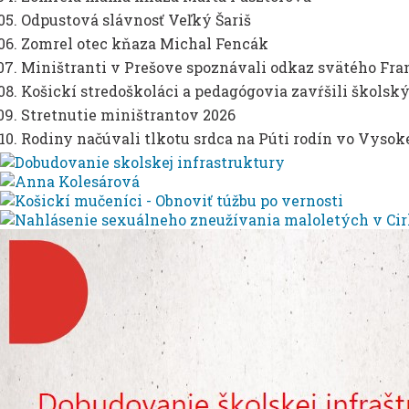
Odpustová slávnosť Veľký Šariš
Zomrel otec kňaza Michal Fencák
Miništranti v Prešove spoznávali odkaz svätého Fran
Košickí stredoškoláci a pedagógovia zavŕšili škols
Stretnutie miništrantov 2026
Rodiny načúvali tlkotu srdca na Púti rodín vo Vyso