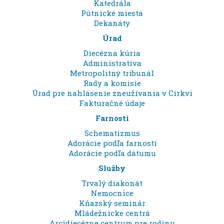
Katedrála
Pútnické miesta
Dekanáty
Úrad
Diecézna kúria
Administratíva
Metropolitný tribunál
Rady a komisie
Úrad pre nahlásenie zneužívania v Cirkvi
Fakturačné údaje
Farnosti
Schematizmus
Adorácie podľa farností
Adorácie podľa dátumu
Služby
Trvalý diakonát
Nemocnice
Kňazský seminár
Mládežnícke centrá
Arcidiecézne centrum pre rodinu