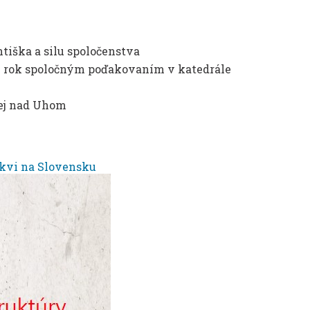
tiška a silu spoločenstva
ký rok spoločným poďakovaním v katedrále
kej nad Uhom