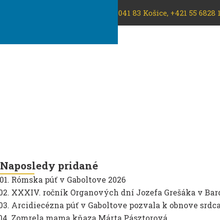
Košická arcidiecéza, Hlavná 28, 041 83 Košice, +421 55 6828 
Naposledy pridané
Rómska púť v Gaboltove 2026
XXXIV. ročník Organových dní Jozefa Grešáka v Bar
Arcidiecézna púť v Gaboltove pozvala k obnove srdc
Zomrela mama kňaza Márta Pásztorová