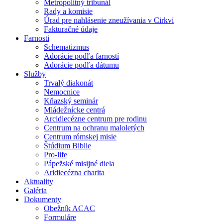
Metropolitný tribunál
Rady a komisie
Úrad pre nahlásenie zneužívania v Cirkvi
Fakturačné údaje
Farnosti
Schematizmus
Adorácie podľa farností
Adorácie podľa dátumu
Služby
Trvalý diakonát
Nemocnice
Kňazský seminár
Mládežnícke centrá
Arcidiecézne centrum pre rodinu
Centrum na ochranu maloletých
Centrum rómskej misie
Štúdium Biblie
Pro-life
Pápežské misijné diela
Aridiecézna charita
Aktuality
Galéria
Dokumenty
Obežník ACAC
Formuláre