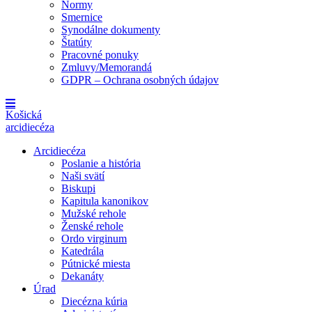
Normy
Smernice
Synodálne dokumenty
Štatúty
Pracovné ponuky
Zmluvy/Memorandá
GDPR – Ochrana osobných údajov
Košická
arcidiecéza
Arcidiecéza
Poslanie a história
Naši svätí
Biskupi
Kapitula kanonikov
Mužské rehole
Ženské rehole
Ordo virginum
Katedrála
Pútnické miesta
Dekanáty
Úrad
Diecézna kúria