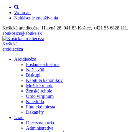
Webmail
Nahlásenie zneužívania
Košická arcidiecéza, Hlavná 28, 041 83 Košice, +421 55 6828 111,
abukosice@abuke.sk
Košická
arcidiecéza
Arcidiecéza
Poslanie a história
Naši svätí
Biskupi
Kapitula kanonikov
Mužské rehole
Ženské rehole
Ordo virginum
Katedrála
Pútnické miesta
Dekanáty
Úrad
Diecézna kúria
Administratíva