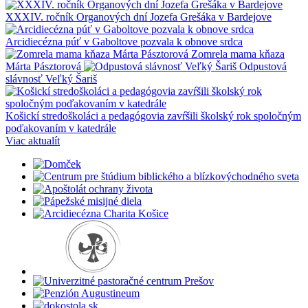
XXXIV. ročník Organových dní Jozefa Grešáka v Bardejove
Arcidiecézna púť v Gaboltove pozvala k obnove srdca
Zomrela mama kňaza
Márta Pásztorová
Odpustová
slávnosť Veľký Šariš
Košickí stredoškoláci a pedagógovia zavŕšili školský rok spoločným
poďakovaním v katedrále
Viac aktualít