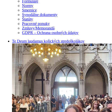
Formuláre
Normy
Smernice
Synodálne dokumenty
Štatúty
Pracovné ponuky
Zmluvy/Memorandá
GDPR – Ochrana osobných údajov
Te Deum laudamus košických stredoškolákov