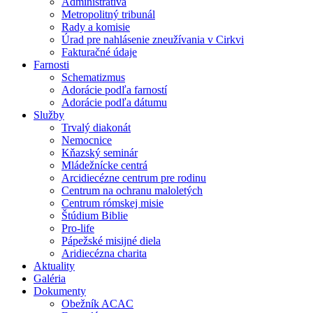
Administratíva
Metropolitný tribunál
Rady a komisie
Úrad pre nahlásenie zneužívania v Cirkvi
Fakturačné údaje
Farnosti
Schematizmus
Adorácie podľa farností
Adorácie podľa dátumu
Služby
Trvalý diakonát
Nemocnice
Kňazský seminár
Mládežnícke centrá
Arcidiecézne centrum pre rodinu
Centrum na ochranu maloletých
Centrum rómskej misie
Štúdium Biblie
Pro-life
Pápežské misijné diela
Aridiecézna charita
Aktuality
Galéria
Dokumenty
Obežník ACAC